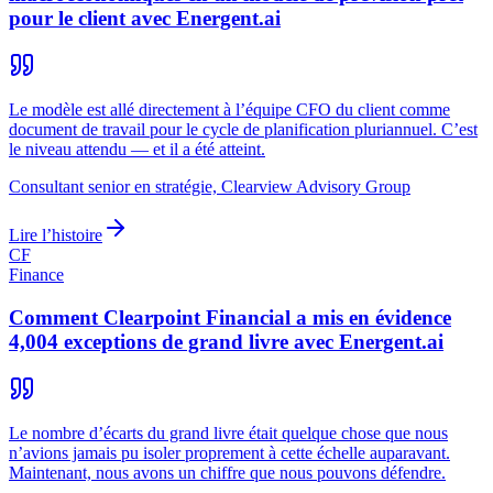
pour le client avec Energent.ai
Le modèle est allé directement à l’équipe CFO du client comme
document de travail pour le cycle de planification pluriannuel. C’est
le niveau attendu — et il a été atteint.
Consultant senior en stratégie, Clearview Advisory Group
Lire l’histoire
CF
Finance
Comment Clearpoint Financial a mis en évidence
4,004 exceptions de grand livre avec Energent.ai
Le nombre d’écarts du grand livre était quelque chose que nous
n’avions jamais pu isoler proprement à cette échelle auparavant.
Maintenant, nous avons un chiffre que nous pouvons défendre.