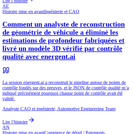
Lire l’histoire
AE
Histoire mise en avant
Ingénierie et CAO
Comment un analyste de reconstruction
de géométrie de véhicule a éliminé les
estimations de profondeur fabriquées et
livré un modèle 3D vérifié par contrôle
qualité avec energent.ai
La session energent.ai a reconstruit le pipeline autour de points de
contrôle fondés sur des preuves, et le JSON de contrôle qualité m’a
indiqué précisément pourquoi chaque point de contrôle avait été
validé.
Analyste CAO et ingénierie, Automotive Engineering Team
Lire l’histoire
AN
Histoire mise en avant
Commerce de détail / Paiements