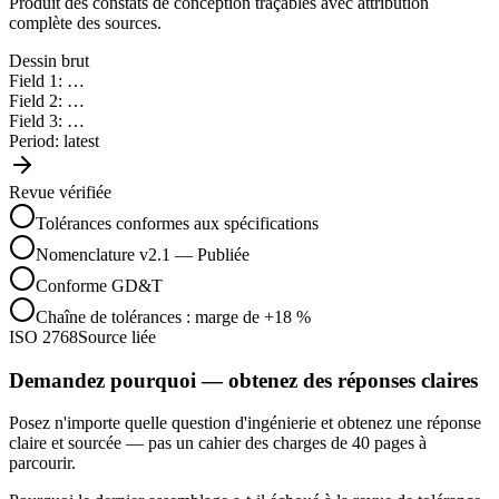
Produit des constats de conception traçables avec attribution
complète des sources.
Rapports de test
Dessin brut
Field 1: …
Exports CAO
Field 2: …
Field 3: …
Period: latest
Dessins
Revue vérifiée
Nomenclatures
Tolérances conformes aux spécifications
PDF de spécifications
Nomenclature v2.1 — Publiée
Conforme GD&T
Catalogues fournisseurs
Chaîne de tolérances : marge de +18 %
ISO 2768
Source liée
Rapports de test
Demandez pourquoi — obtenez des réponses claires
Posez n'importe quelle question d'ingénierie et obtenez une réponse
claire et sourcée — pas un cahier des charges de 40 pages à
parcourir.