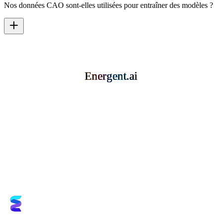
Nos données CAO sont-elles utilisées pour entraîner des modèles ?
Energent.ai
Energent.ai
Energent.ai
Energent.ai
Réserver une démo
Essayer gratuitement