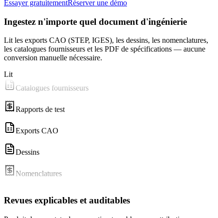
Essayer gratuitement
Réserver une démo
Ingestez n'importe quel document d'ingénierie
Lit les exports CAO (STEP, IGES), les dessins, les nomenclatures,
les catalogues fournisseurs et les PDF de spécifications — aucune
conversion manuelle nécessaire.
Lit
Catalogues fournisseurs
Rapports de test
Exports CAO
Dessins
Nomenclatures
PDF de spécifications
Revues explicables et auditables
Catalogues fournisseurs