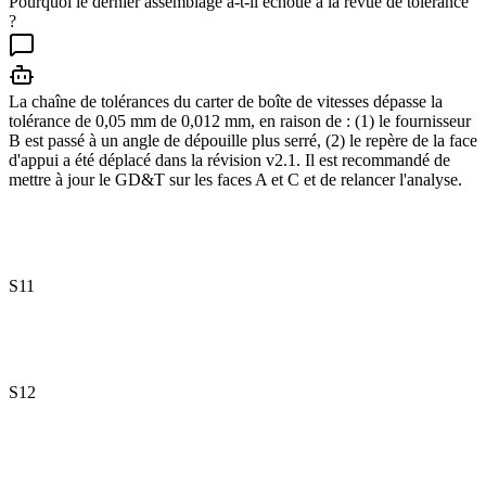
Pourquoi le dernier assemblage a-t-il échoué à la revue de tolérance
?
La chaîne de tolérances du carter de boîte de vitesses dépasse la
tolérance de 0,05 mm de 0,012 mm, en raison de : (1) le fournisseur
B est passé à un angle de dépouille plus serré, (2) le repère de la face
d'appui a été déplacé dans la révision v2.1. Il est recommandé de
mettre à jour le GD&T sur les faces A et C et de relancer l'analyse.
S11
S12