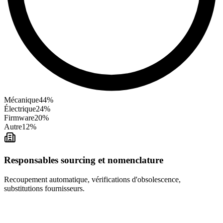
Mécanique
44
%
Électrique
24
%
Firmware
20
%
Autre
12
%
Responsables sourcing et nomenclature
Recoupement automatique, vérifications d'obsolescence,
substitutions fournisseurs.