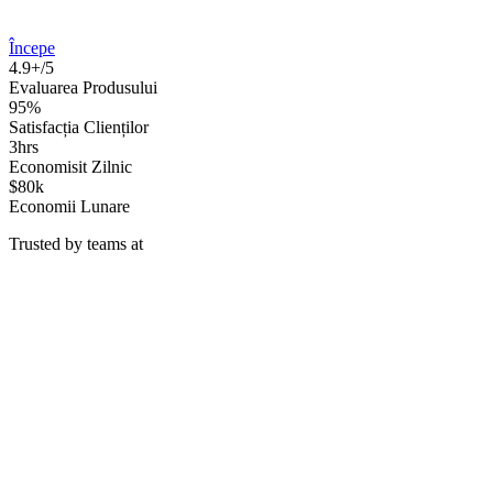
Începe
4.9+/5
Evaluarea Produsului
95%
Satisfacția Clienților
3hrs
Economisit Zilnic
$80k
Economii Lunare
Trusted by teams at