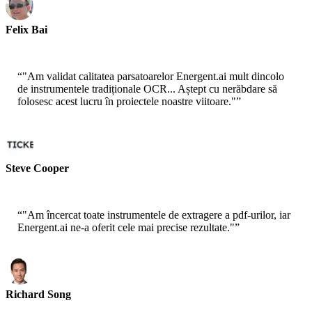
Felix Bai
Sr. Solution Architect - AWS
“
"Am validat calitatea parsatoarelor Energent.ai mult dincolo
de instrumentele tradiționale OCR... Aștept cu nerăbdare să
folosesc acest lucru în proiectele noastre viitoare."
”
Steve Cooper
Cofondator - ai ticker chat
“
"Am încercat toate instrumentele de extragere a pdf-urilor, iar
Energent.ai ne-a oferit cele mai precise rezultate."
”
Richard Song
CEO-Epsilla