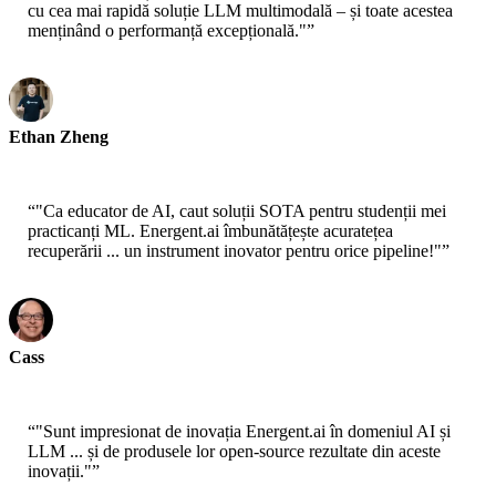
cu cea mai rapidă soluție LLM multimodală – și toate acestea
menținând o performanță excepțională."
”
Ethan Zheng
CTO - Jobright
“
"Ca educator de AI, caut soluții SOTA pentru studenții mei
practicanți ML. Energent.ai îmbunătățește acuratețea
recuperării ... un instrument inovator pentru orice pipeline!"
”
Cass
Senior Scientist - AWS
“
"Sunt impresionat de inovația Energent.ai în domeniul AI și
LLM ... și de produsele lor open-source rezultate din aceste
inovații."
”