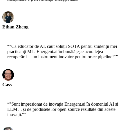
Ethan Zheng
CTO - Jobright
“
"Ca educator de AI, caut soluții SOTA pentru studenții mei
practicanți ML. Energent.ai îmbunătățește acuratețea
recuperării ... un instrument inovator pentru orice pipeline!"
”
Cass
Senior Scientist - AWS
“
"Sunt impresionat de inovația Energent.ai în domeniul AI și
LLM ... și de produsele lor open-source rezultate din aceste
inovații."
”