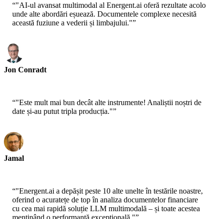
“
"AI-ul avansat multimodal al Energent.ai oferă rezultate acolo
unde alte abordări eșuează. Documentele complexe necesită
această fuziune a vederii și limbajului."
”
Jon Conradt
Principal Scientist-AWS
“
"Este mult mai bun decât alte instrumente! Analiștii noștri de
date și-au putut tripla producția."
”
Jamal
CEO-xtrategise
“
"Energent.ai a depășit peste 10 alte unelte în testările noastre,
oferind o acuratețe de top în analiza documentelor financiare
cu cea mai rapidă soluție LLM multimodală – și toate acestea
menținând o performanță excepțională."
”