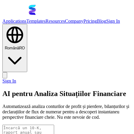
Applications
Templates
Resources
Company
Pricing
Blog
Sign In
Română
RO
Sign In
AI pentru Analiza Situațiilor Financiare
Automatizează analiza conturilor de profit și pierdere, bilanțurilor și
declarațiilor de flux de numerar pentru a descoperi instantaneu
perspective financiare cheie. Nu este nevoie de cod.