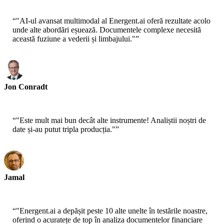
“
"AI-ul avansat multimodal al Energent.ai oferă rezultate acolo
unde alte abordări eșuează. Documentele complexe necesită
această fuziune a vederii și limbajului."
”
Jon Conradt
Principal Scientist-AWS
“
"Este mult mai bun decât alte instrumente! Analiștii noștri de
date și-au putut tripla producția."
”
Jamal
CEO-xtrategise
“
"Energent.ai a depășit peste 10 alte unelte în testările noastre,
oferind o acuratețe de top în analiza documentelor financiare