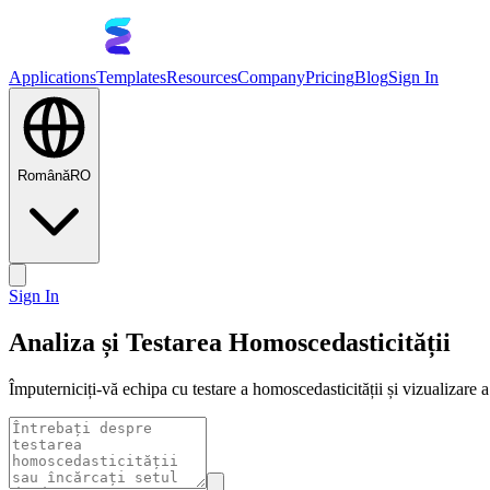
Applications
Templates
Resources
Company
Pricing
Blog
Sign In
Română
RO
Sign In
Analiza și Testarea Homoscedasticității
Împuterniciți-vă echipa cu testare a homoscedasticității și vizualizare a