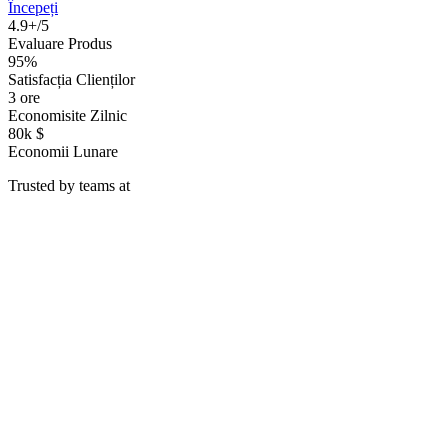
Începeți
4.9+/5
Evaluare Produs
95%
Satisfacția Clienților
3 ore
Economisite Zilnic
80k $
Economii Lunare
Trusted by teams at