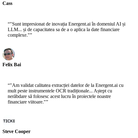
Cass
Senior Scientist - AWS
“
"Sunt impresionat de inovația Energent.ai în domeniul AI și
LLM... și de capacitatea sa de a o aplica la date financiare
complexe."
”
Felix Bai
Sr. Solution Architect - AWS
“
"Am validat calitatea extracției datelor de la Energent.ai cu
mult peste instrumentele OCR tradiționale... Aștept cu
nerăbdare să folosesc acest lucru în proiectele noastre
financiare viitoare."
”
Steve Cooper
Cofondator - ai ticker chat