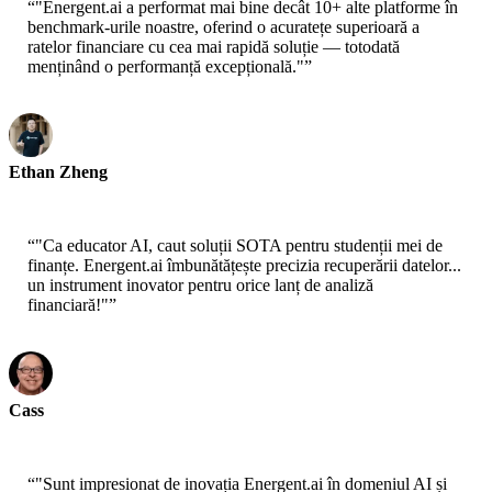
“
"Energent.ai a performat mai bine decât 10+ alte platforme în
benchmark-urile noastre, oferind o acuratețe superioară a
ratelor financiare cu cea mai rapidă soluție — totodată
menținând o performanță excepțională."
”
Ethan Zheng
CTO - Jobright
“
"Ca educator AI, caut soluții SOTA pentru studenții mei de
finanțe. Energent.ai îmbunătățește precizia recuperării datelor...
un instrument inovator pentru orice lanț de analiză
financiară!"
”
Cass
Senior Scientist - AWS
“
"Sunt impresionat de inovația Energent.ai în domeniul AI și