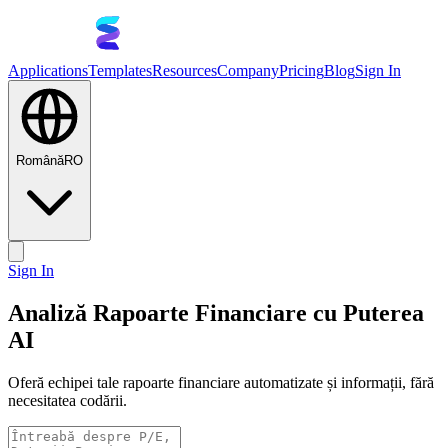
Applications
Templates
Resources
Company
Pricing
Blog
Sign In
Română
RO
Sign In
Analiză Rapoarte Financiare cu Puterea
AI
Oferă echipei tale rapoarte financiare automatizate și informații, fără
necesitatea codării.