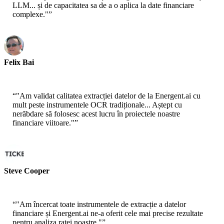
LLM... și de capacitatea sa de a o aplica la date financiare
complexe."
”
Felix Bai
Sr. Solution Architect - AWS
“
"Am validat calitatea extracției datelor de la Energent.ai cu
mult peste instrumentele OCR tradiționale... Aștept cu
nerăbdare să folosesc acest lucru în proiectele noastre
financiare viitoare."
”
Steve Cooper
Cofondator - ai ticker chat
“
"Am încercat toate instrumentele de extracție a datelor
financiare și Energent.ai ne-a oferit cele mai precise rezultate
pentru analiza ratei noastre."
”