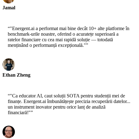
Jamal
CEO - xtrategise
“
"Energent.ai a performat mai bine decât 10+ alte platforme în
benchmark-urile noastre, oferind o acuratețe superioară a
ratelor financiare cu cea mai rapidă soluție — totodată
menținând o performanță excepțională."
”
Ethan Zheng
CTO - Jobright
“
"Ca educator AI, caut soluții SOTA pentru studenții mei de
finanțe. Energent.ai îmbunătățește precizia recuperării datelor...
un instrument inovator pentru orice lanț de analiză
financiară!"
”