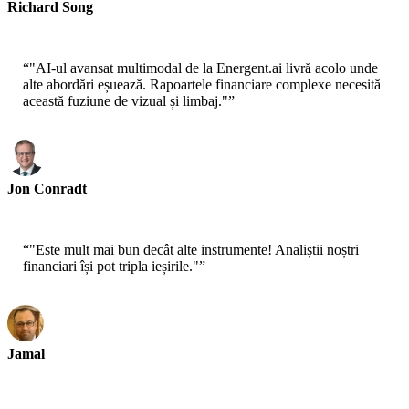
Richard Song
CEO - Epsilla
“
"AI-ul avansat multimodal de la Energent.ai livră acolo unde
alte abordări eșuează. Rapoartele financiare complexe necesită
această fuziune de vizual și limbaj."
”
Jon Conradt
Principal Scientist - AWS
“
"Este mult mai bun decât alte instrumente! Analiștii noștri
financiari își pot tripla ieșirile."
”
Jamal
CEO - xtrategise