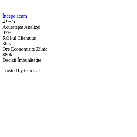
Începe acum
4.9+/5
Acuratețea Analizei
95%
ROI-ul Clientului
3hrs
Ore Economisite Zilnic
$80k
Decizii Îmbunătățite
Trusted by teams at