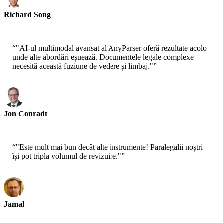
Richard Song
CEO-Epsilla
“
"AI-ul multimodal avansat al AnyParser oferă rezultate acolo
unde alte abordări eșuează. Documentele legale complexe
necesită această fuziune de vedere și limbaj."
”
Jon Conradt
Cercetător Principal-AWS
“
"Este mult mai bun decât alte instrumente! Paralegalii noștri
își pot tripla volumul de revizuire."
”
Jamal
CEO-xtrategise