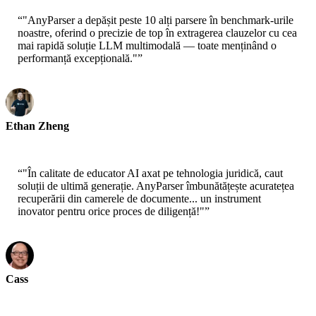
“
"AnyParser a depășit peste 10 alți parsere în benchmark-urile
noastre, oferind o precizie de top în extragerea clauzelor cu cea
mai rapidă soluție LLM multimodală — toate menținând o
performanță excepțională."
”
Ethan Zheng
CTO - Jobright
“
"În calitate de educator AI axat pe tehnologia juridică, caut
soluții de ultimă generație. AnyParser îmbunătățește acuratețea
recuperării din camerele de documente... un instrument
inovator pentru orice proces de diligență!"
”
Cass
Cercetător Senior - AWS