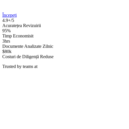
Începeți
4.9+/5
Acuratețea Revizuirii
95%
Timp Economisit
3hrs
Documente Analizate Zilnic
$80k
Costuri de Diligență Reduse
Trusted by teams at