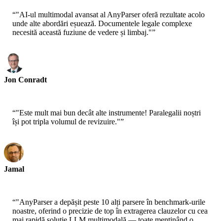
“
"AI-ul multimodal avansat al AnyParser oferă rezultate acolo
unde alte abordări eșuează. Documentele legale complexe
necesită această fuziune de vedere și limbaj."
”
Jon Conradt
Cercetător Principal-AWS
“
"Este mult mai bun decât alte instrumente! Paralegalii noștri
își pot tripla volumul de revizuire."
”
Jamal
CEO-xtrategise
“
"AnyParser a depășit peste 10 alți parsere în benchmark-urile
noastre, oferind o precizie de top în extragerea clauzelor cu cea
mai rapidă soluție LLM multimodală — toate menținând o