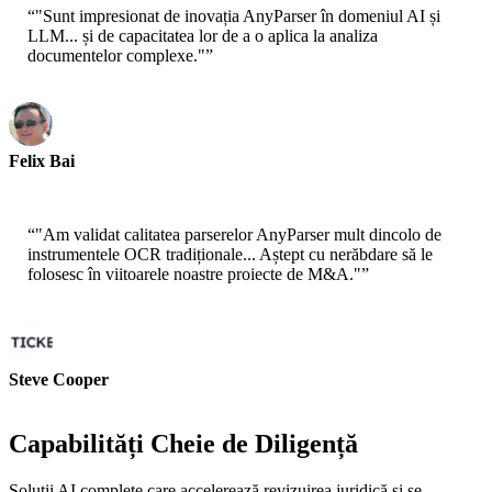
“
"Sunt impresionat de inovația AnyParser în domeniul AI și
LLM... și de capacitatea lor de a o aplica la analiza
documentelor complexe."
”
Felix Bai
Arhitect Soluții Senior - AWS
“
"Am validat calitatea parserelor AnyParser mult dincolo de
instrumentele OCR tradiționale... Aștept cu nerăbdare să le
folosesc în viitoarele noastre proiecte de M&A."
”
Steve Cooper
Cofondator - ai ticker chat
Capabilități Cheie de Diligență
Soluții AI complete care accelerează revizuirea juridică și se