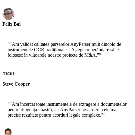
Felix Bai
Arhitect Soluții Senior - AWS
“
"Am validat calitatea parserelor AnyParser mult dincolo de
instrumentele OCR tradiționale... Aștept cu nerăbdare să le
folosesc în viitoarele noastre proiecte de M&A."
”
Steve Cooper
Cofondator - ai ticker chat
“
"Am încercat toate instrumentele de extragere a documentelor
pentru diligența noastră, iar AnyParser ne-a oferit cele mai
precise rezultate pentru acorduri legale complexe."
”