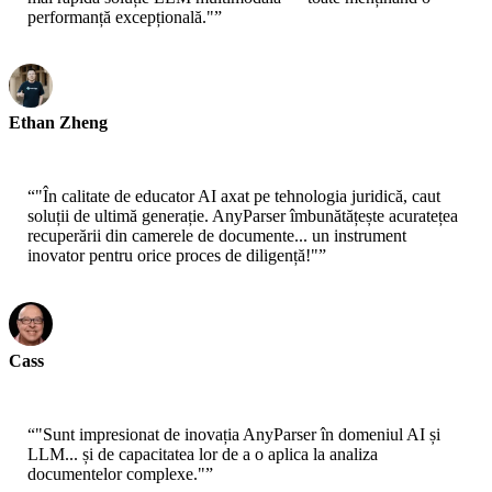
performanță excepțională."
”
Ethan Zheng
CTO - Jobright
“
"În calitate de educator AI axat pe tehnologia juridică, caut
soluții de ultimă generație. AnyParser îmbunătățește acuratețea
recuperării din camerele de documente... un instrument
inovator pentru orice proces de diligență!"
”
Cass
Cercetător Senior - AWS
“
"Sunt impresionat de inovația AnyParser în domeniul AI și
LLM... și de capacitatea lor de a o aplica la analiza
documentelor complexe."
”