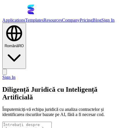
Applications
Templates
Resources
Company
Pricing
Blog
Sign In
Română
RO
Sign In
Diligență Juridică cu Inteligență
Artificială
Împuterniciți-vă echipa juridică cu analiza contractelor și
identificarea riscurilor bazate pe AI, fără a fi necesar cod.