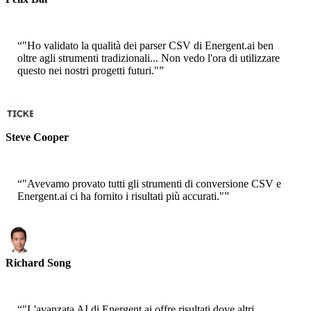
Sr. Solution Architect - AWS
“
"Ho validato la qualità dei parser CSV di Energent.ai ben
oltre agli strumenti tradizionali... Non vedo l'ora di utilizzare
questo nei nostri progetti futuri."
”
Steve Cooper
Cofounder - ai ticker chat
“
"Avevamo provato tutti gli strumenti di conversione CSV e
Energent.ai ci ha fornito i risultati più accurati."
”
Richard Song
CEO-Epsilla
“
"L'avanzata AI di Energent.ai offre risultati dove altri