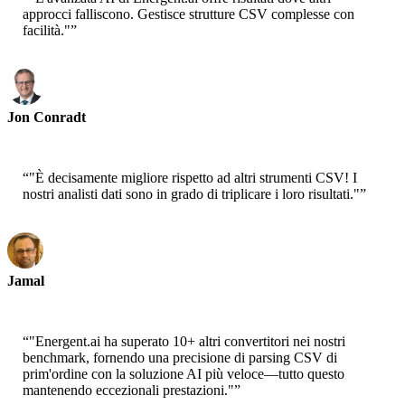
approcci falliscono. Gestisce strutture CSV complesse con
facilità."
”
Jon Conradt
Principal Scientist-AWS
“
"È decisamente migliore rispetto ad altri strumenti CSV! I
nostri analisti dati sono in grado di triplicare i loro risultati."
”
Jamal
CEO-xtrategise
“
"Energent.ai ha superato 10+ altri convertitori nei nostri
benchmark, fornendo una precisione di parsing CSV di
prim'ordine con la soluzione AI più veloce—tutto questo
mantenendo eccezionali prestazioni."
”