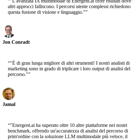
“
"L'avanzata IA multimodale di Energent.ai offre risultati dove
altri approcci falliscono. I percorsi utente complessi richiedono
questa fusione di visione e linguaggio."
”
Jon Conradt
Principal Scientist-AWS
“
"È di gran lunga migliore di altri strumenti! I nostri analisti di
marketing sono in grado di triplicare i loro output di analisi del
percorso."
”
Jamal
CEO-xtrategise
“
"Energent.ai ha superato oltre 10 altre piattaforme nei nostri
benchmark, offrendo un'accuratezza di analisi del percorso di
prim'ordine con la soluzione LLM multimodale più veloce, il