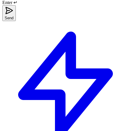
Enter ↵
Send