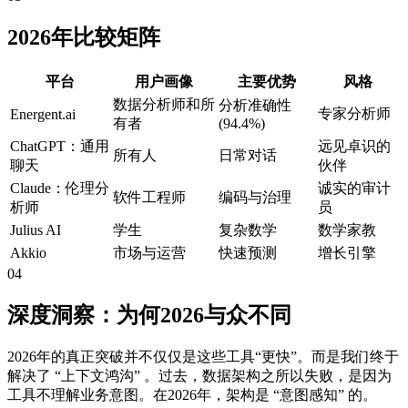
2026年比较矩阵
平台
用户画像
主要优势
风格
数据分析师和所
分析准确性
专家分析师
Energent.ai
有者
(94.4%)
ChatGPT：通用
远见卓识的
所有人
日常对话
聊天
伙伴
Claude：伦理分
诚实的审计
软件工程师
编码与治理
析师
员
Julius AI
学生
复杂数学
数学家教
Akkio
市场与运营
快速预测
增长引擎
04
深度洞察：为何2026与众不同
2026年的真正突破并不仅仅是这些工具“更快”。而是我们终于
解决了 “上下文鸿沟” 。过去，数据架构之所以失败，是因为
工具不理解业务意图。在2026年，架构是 “意图感知” 的。