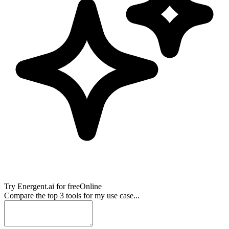
Try
Energent.ai
for free
Online
Compare the top 3 tools for my use case...