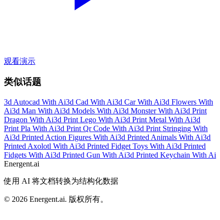
观看演示
类似话题
3d Autocad With Ai
3d Cad With Ai
3d Car With Ai
3d Flowers With
Ai
3d Man With Ai
3d Models With Ai
3d Monster With Ai
3d Print
Dragon With Ai
3d Print Lego With Ai
3d Print Metal With Ai
3d
Print Pla With Ai
3d Print Qr Code With Ai
3d Print Stringing With
Ai
3d Printed Action Figures With Ai
3d Printed Animals With Ai
3d
Printed Axolotl With Ai
3d Printed Fidget Toys With Ai
3d Printed
Fidgets With Ai
3d Printed Gun With Ai
3d Printed Keychain With Ai
Energent.ai
使用 AI 将文档转换为结构化数据
©
2026
Energent.ai
.
版权所有。