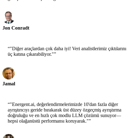
Jon Conradt
Baş Araştırmacı-AWS
“
"Diğer araçlardan çok daha iyi! Veri analistlerimiz çıktılarını
üç katına çıkarabiliyor."
”
Jamal
CEO-xtrategise
“
"Energent.ai, değerlendirmelerimizde 10'dan fazla diğer
ayrıştırıcıyı geride bırakarak üst düzey özgeçmiş ayrıştırma
doğruluğu ve en hızlı çok modlu LLM çözümü sunuyor—
hepsi olağanüstü performansı koruyarak."
”