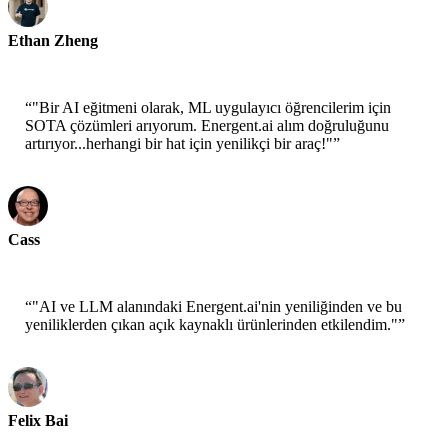
Ethan Zheng
CTO - Jobright
“
"Bir AI eğitmeni olarak, ML uygulayıcı öğrencilerim için
SOTA çözümleri arıyorum. Energent.ai alım doğruluğunu
artırıyor...herhangi bir hat için yenilikçi bir araç!"
”
Cass
Kıdemli Bilim Adanı - AWS
“
"AI ve LLM alanındaki Energent.ai'nin yeniliğinden ve bu
yeniliklerden çıkan açık kaynaklı ürünlerinden etkilendim."
”
Felix Bai
Sr. Çözüm Mimarı - AWS