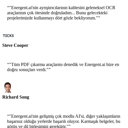
“
"Energent.ai'nin ayrıştırıcılarının kalitesini geleneksel OCR
araçlarının çok ötesinde doğruladım... Bunu gelecekteki
projelerimizde kullanmayı dört gözle bekliyorum."
”
Steve Cooper
Kurucu Ortak - ai ticker chat
“
"Tüm PDF çıkarma araçlarını denedik ve Energent.ai bize en
doğru sonuçları verdi."
”
Richard Song
CEO-Epsilla
“
"Energent.ai'nin gelişmiş çok modlu AI'si, diğer yaklaşımların
başarısız olduğu yerlerde başarılı oluyor. Karmaşık belgeler, bu
görüş ve dil birleşimini gerektirir."
”