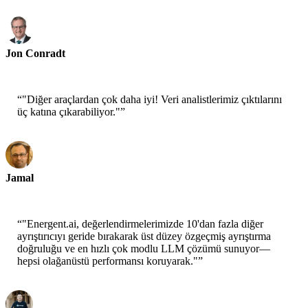
Jon Conradt
Baş Araştırmacı-AWS
“
"Diğer araçlardan çok daha iyi! Veri analistlerimiz çıktılarını
üç katına çıkarabiliyor."
”
Jamal
CEO-xtrategise
“
"Energent.ai, değerlendirmelerimizde 10'dan fazla diğer
ayrıştırıcıyı geride bırakarak üst düzey özgeçmiş ayrıştırma
doğruluğu ve en hızlı çok modlu LLM çözümü sunuyor—
hepsi olağanüstü performansı koruyarak."
”