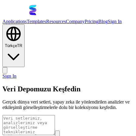
Applications
Templates
Resources
Company
Pricing
Blog
Sign In
Türkçe
TR
Sign In
Veri Depomuzu Keşfedin
Gerçek dünya veri setleri, yapay zeka ile yönlendirilen analizler ve
etkileşimli görselleştirmelerle dolu bir koleksiyonu keşfedin.