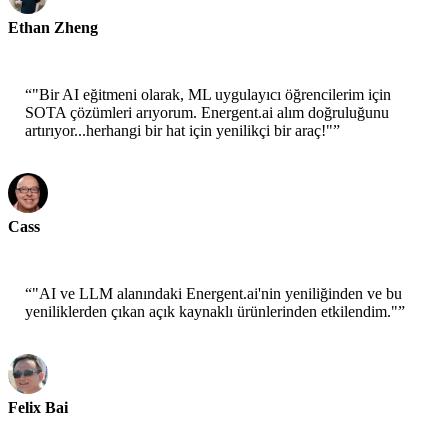
Ethan Zheng
CTO - Jobright
“
"Bir AI eğitmeni olarak, ML uygulayıcı öğrencilerim için
SOTA çözümleri arıyorum. Energent.ai alım doğruluğunu
artırıyor...herhangi bir hat için yenilikçi bir araç!"
”
Cass
Kıdemli Bilim Adanı - AWS
“
"AI ve LLM alanındaki Energent.ai'nin yeniliğinden ve bu
yeniliklerden çıkan açık kaynaklı ürünlerinden etkilendim."
”
Felix Bai
Sr. Çözüm Mimarı - AWS