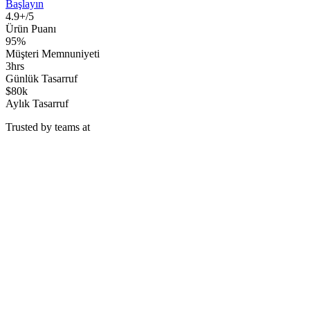
Başlayın
4.9+/5
Ürün Puanı
95%
Müşteri Memnuniyeti
3hrs
Günlük Tasarruf
$80k
Aylık Tasarruf
Trusted by teams at