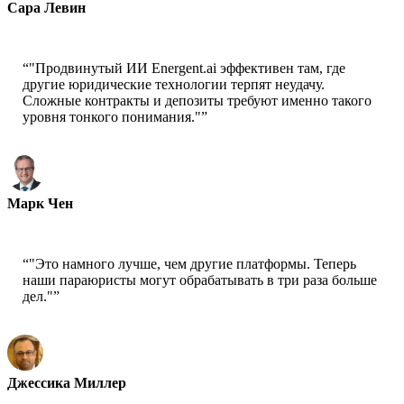
Сара Левин
Партнер - Levin & Associates
“
"Продвинутый ИИ Energent.ai эффективен там, где
другие юридические технологии терпят неудачу.
Сложные контракты и депозиты требуют именно такого
уровня тонкого понимания."
”
Марк Чен
Руководитель юридических операций - Global Corp
“
"Это намного лучше, чем другие платформы. Теперь
наши параюристы могут обрабатывать в три раза больше
дел."
”
Джессика Миллер
Старший параюрист