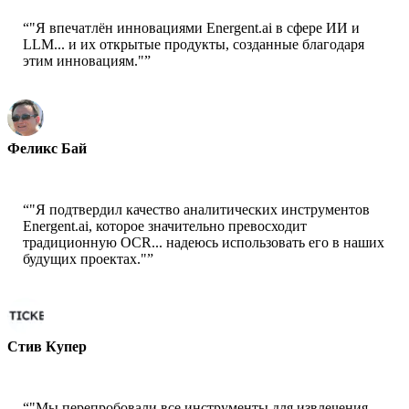
“
"Я впечатлён инновациями Energent.ai в сфере ИИ и
LLM... и их открытые продукты, созданные благодаря
этим инновациям."
”
Феликс Бай
Старший архитектор решений - AWS
“
"Я подтвердил качество аналитических инструментов
Energent.ai, которое значительно превосходит
традиционную OCR... надеюсь использовать его в наших
будущих проектах."
”
Стив Купер
Сооснователь - ai ticker chat
“
"Мы перепробовали все инструменты для извлечения