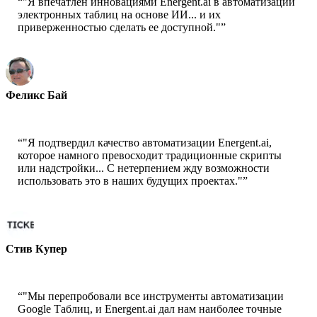
“
"Я впечатлен инновациями Energent.ai в автоматизации
электронных таблиц на основе ИИ... и их
приверженностью сделать ее доступной."
”
Феликс Бай
Старший архитектор решений - AWS
“
"Я подтвердил качество автоматизации Energent.ai,
которое намного превосходит традиционные скрипты
или надстройки... С нетерпением жду возможности
использовать это в наших будущих проектах."
”
Стив Купер
Соучредитель - ai ticker chat
“
"Мы перепробовали все инструменты автоматизации
Google Таблиц, и Energent.ai дал нам наиболее точные