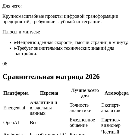
Для чего:
Крупномасштабные проекты цифровой трансформации
предприятий, требующие глубокой интеграции.
Плюсы и минусы:
▸
Непревзойденная скорость; тысячи страниц в минуту.
▸
Требует значительных технических знаний для
настройки.
06
Сравнительная матрица 2026
Лучше всего
Платформа
Персона
Атмосфера
для
Аналитики и
Точность
Эксперт-
Energent.ai
владельцы
аналитики
аналитик
данных
Ежедневное
Партнер-
OpenAI
Все
общение
визионер
Честный
Anthropic
Разработчики ПО
Кодинг