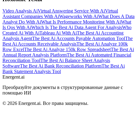
Video Analysis Ai
Virtual Answering Service With Ai
Virtual
Assistant Companies With Ai
Wageworks With Ai
What Does A Data
Analyst Do With Ai
What Is Performance Monitoring With Ai
What
Is Qos With Ai
Which Is The Best Ai Data Agent For Analysis
Who
Created Ai With Ai
Tableau Ai With Ai
The Best Ai Accounting
Analysis Agent
The Best Ai Accounts Payable Automation Tool
The
Best Ai Accounts Receivable Analysis
The Best Ai Analyze 100k
Row Excel
The Best Ai Analyze 150k Row Spreadsheet
The Best Ai
Annual Report Analysis Platform
The Best Ai Automated Financial
Reconciliation Tool
The Best Ai Balance Sheet Analysis
Software
The Best Ai Bank Reconciliation Platform
The Best Ai
Bank Statement Analysis Tool
Energent.ai
Преобразуйте документы в структурированные данные с
помощью ИИ
©
2026
Energent.ai
.
Все права защищены.