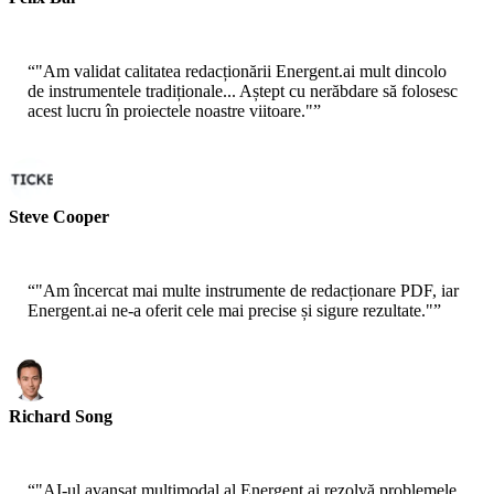
Sr. Solution Architect - AWS
“
"Am validat calitatea redacționării Energent.ai mult dincolo
de instrumentele tradiționale... Aștept cu nerăbdare să folosesc
acest lucru în proiectele noastre viitoare."
”
Steve Cooper
Cofondator - ai ticker chat
“
"Am încercat mai multe instrumente de redacționare PDF, iar
Energent.ai ne-a oferit cele mai precise și sigure rezultate."
”
Richard Song
CEO-Epsilla
“
"AI-ul avansat multimodal al Energent.ai rezolvă problemele