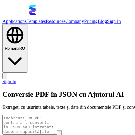
Applications
Templates
Resources
Company
Pricing
Blog
Sign In
Română
RO
Sign In
Conversie PDF în JSON cu Ajutorul AI
Extrageți cu ușurință tabele, texte și date din documentele PDF și conv