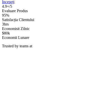
Începeți
4.9+/5
Evaluare Produs
95%
Satisfacția Clientului
3hrs
Economisit Zilnic
$80k
Economii Lunare
Trusted by teams at