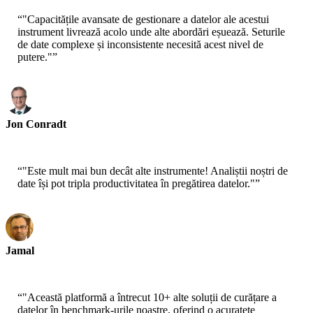
“
"Capacitățile avansate de gestionare a datelor ale acestui
instrument livrează acolo unde alte abordări eșuează. Seturile
de date complexe și inconsistente necesită acest nivel de
putere."
”
Jon Conradt
Principal Scientist-AWS
“
"Este mult mai bun decât alte instrumente! Analiștii noștri de
date își pot tripla productivitatea în pregătirea datelor."
”
Jamal
CEO-xtrategise
“
"Această platformă a întrecut 10+ alte soluții de curățare a
datelor în benchmark-urile noastre, oferind o acuratețe