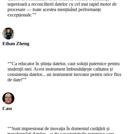
superioară a reconcilierii datelor cu cel mai rapid motor de
procesare — toate acestea menținând performanțe
excepționale."
”
Ethan Zheng
CTO - Jobright
“
"Ca educator în știința datelor, caut soluții puternice pentru
studenții mei. Acest instrument îmbunătățește calitatea și
consistența datelor... un instrument inovator pentru orice flux
de date!"
”
Cass
Senior Scientist - AWS
“
"Sunt impresionat de inovația în domeniul curățării și
transformării datelor... și de caracteristicile puternice care