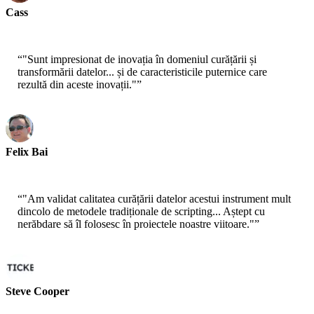
Cass
Senior Scientist - AWS
“
"Sunt impresionat de inovația în domeniul curățării și
transformării datelor... și de caracteristicile puternice care
rezultă din aceste inovații."
”
Felix Bai
Sr. Solution Architect - AWS
“
"Am validat calitatea curățării datelor acestui instrument mult
dincolo de metodele tradiționale de scripting... Aștept cu
nerăbdare să îl folosesc în proiectele noastre viitoare."
”
Steve Cooper
Cofondator - ai ticker chat