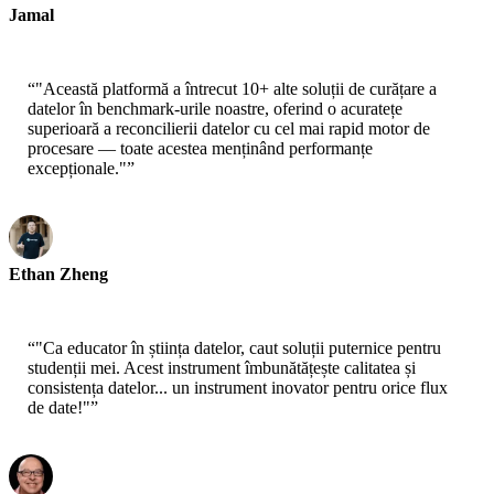
Jamal
CEO-xtrategise
“
"Această platformă a întrecut 10+ alte soluții de curățare a
datelor în benchmark-urile noastre, oferind o acuratețe
superioară a reconcilierii datelor cu cel mai rapid motor de
procesare — toate acestea menținând performanțe
excepționale."
”
Ethan Zheng
CTO - Jobright
“
"Ca educator în știința datelor, caut soluții puternice pentru
studenții mei. Acest instrument îmbunătățește calitatea și
consistența datelor... un instrument inovator pentru orice flux
de date!"
”