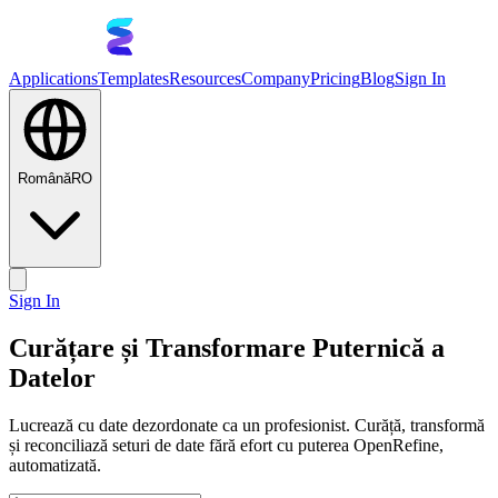
Applications
Templates
Resources
Company
Pricing
Blog
Sign In
Română
RO
Sign In
Curățare și Transformare Puternică a
Datelor
Lucrează cu date dezordonate ca un profesionist. Curăță, transformă
și reconciliază seturi de date fără efort cu puterea OpenRefine,
automatizată.