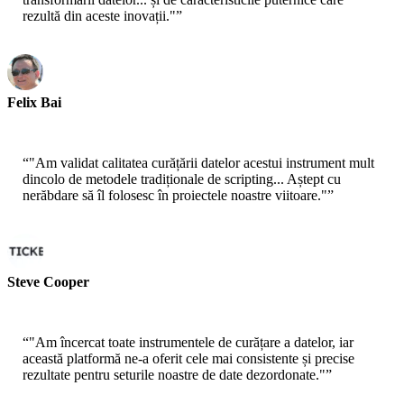
rezultă din aceste inovații."
”
Felix Bai
Sr. Solution Architect - AWS
“
"Am validat calitatea curățării datelor acestui instrument mult
dincolo de metodele tradiționale de scripting... Aștept cu
nerăbdare să îl folosesc în proiectele noastre viitoare."
”
Steve Cooper
Cofondator - ai ticker chat
“
"Am încercat toate instrumentele de curățare a datelor, iar
această platformă ne-a oferit cele mai consistente și precise
rezultate pentru seturile noastre de date dezordonate."
”