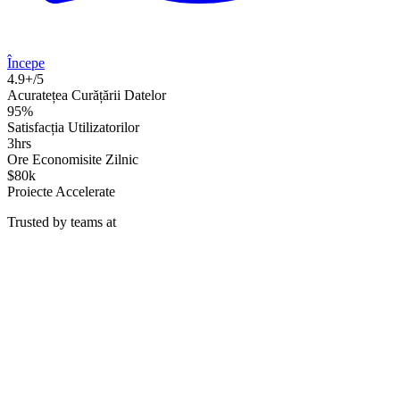
Începe
4.9+/5
Acuratețea Curățării Datelor
95%
Satisfacția Utilizatorilor
3hrs
Ore Economisite Zilnic
$80k
Proiecte Accelerate
Trusted by teams at