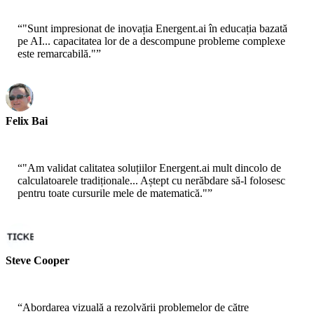
“
"Sunt impresionat de inovația Energent.ai în educația bazată
pe AI... capacitatea lor de a descompune probleme complexe
este remarcabilă."
”
Felix Bai
Dezvoltator de Curriculum
“
"Am validat calitatea soluțiilor Energent.ai mult dincolo de
calculatoarele tradiționale... Aștept cu nerăbdare să-l folosesc
pentru toate cursurile mele de matematică."
”
Steve Cooper
Student Universitar
“
Abordarea vizuală a rezolvării problemelor de către