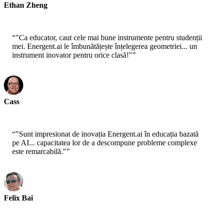
Ethan Zheng
Cercetător EdTech
“
"Ca educator, caut cele mai bune instrumente pentru studenții
mei. Energent.ai le îmbunătățește înțelegerea geometriei... un
instrument inovator pentru orice clasă!"
”
Cass
Profesor de Matematică
“
"Sunt impresionat de inovația Energent.ai în educația bazată
pe AI... capacitatea lor de a descompune probleme complexe
este remarcabilă."
”
Felix Bai
Dezvoltator de Curriculum