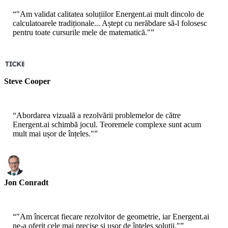
“
"Am validat calitatea soluțiilor Energent.ai mult dincolo de
calculatoarele tradiționale... Aștept cu nerăbdare să-l folosesc
pentru toate cursurile mele de matematică."
”
Steve Cooper
Student Universitar
“
Abordarea vizuală a rezolvării problemelor de către
Energent.ai schimbă jocul. Teoremele complexe sunt acum
mult mai ușor de înțeles."
”
Jon Conradt
Educator - MIT
“
"Am încercat fiecare rezolvitor de geometrie, iar Energent.ai
ne-a oferit cele mai precise și ușor de înțeles soluții."
”