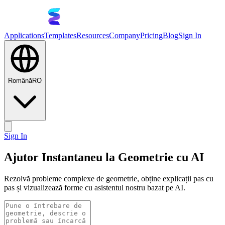
Applications
Templates
Resources
Company
Pricing
Blog
Sign In
Română
RO
Sign In
Ajutor Instantaneu la Geometrie cu AI
Rezolvă probleme complexe de geometrie, obține explicații pas cu
pas și vizualizează forme cu asistentul nostru bazat pe AI.