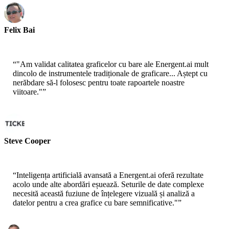
Felix Bai
Sr. Solution Architect - AWS
“
"Am validat calitatea graficelor cu bare ale Energent.ai mult
dincolo de instrumentele tradiționale de graficare... Aștept cu
nerăbdare să-l folosesc pentru toate rapoartele noastre
viitoare."
”
Steve Cooper
Cofounder - ai ticker chat
“
Inteligența artificială avansată a Energent.ai oferă rezultate
acolo unde alte abordări eșuează. Seturile de date complexe
necesită această fuziune de înțelegere vizuală și analiză a
datelor pentru a crea grafice cu bare semnificative."
”