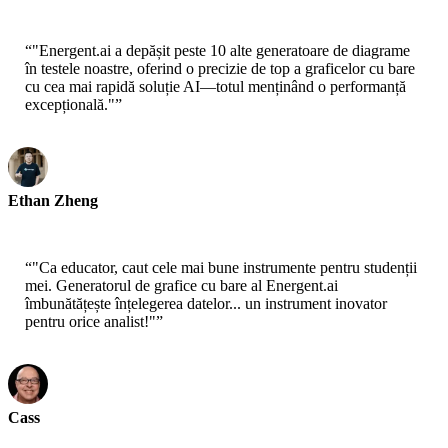
CEO-xtrategise
“
"Energent.ai a depășit peste 10 alte generatoare de diagrame
în testele noastre, oferind o precizie de top a graficelor cu bare
cu cea mai rapidă soluție AI—totul menținând o performanță
excepțională."
”
Ethan Zheng
CTO - Jobright
“
"Ca educator, caut cele mai bune instrumente pentru studenții
mei. Generatorul de grafice cu bare al Energent.ai
îmbunătățește înțelegerea datelor... un instrument inovator
pentru orice analist!"
”
Cass
Senior Scientist - AWS