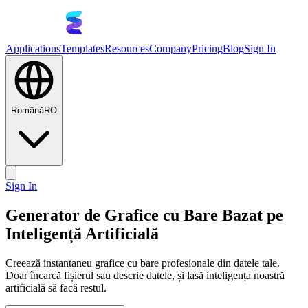
Applications
Templates
Resources
Company
Pricing
Blog
Sign In
Română
RO
Sign In
Generator de Grafice cu Bare Bazat pe
Inteligență Artificială
Creează instantaneu grafice cu bare profesionale din datele tale.
Doar încarcă fișierul sau descrie datele, și lasă inteligența noastră
artificială să facă restul.