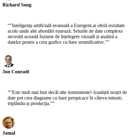
Richard Song
CEO-Epsilla
“
"Inteligența artificială avansată a Energent.ai oferă rezultate
acolo unde alte abordări eșuează. Seturile de date complexe
necesită această fuziune de înțelegere vizuală și analiză a
datelor pentru a crea grafice cu bare semnificative."
”
Jon Conradt
Principal Scientist-AWS
“
"Este mult mai bun decât alte instrumente! Analiștii noștri de
date pot crea diagrame cu bare perspicace în câteva minute,
triplându-și producția."
”
Jamal