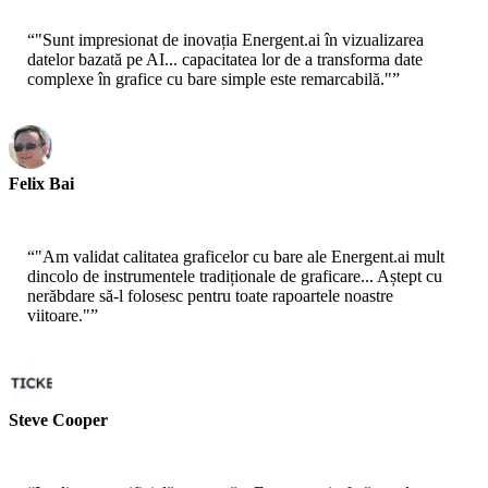
“
"Sunt impresionat de inovația Energent.ai în vizualizarea
datelor bazată pe AI... capacitatea lor de a transforma date
complexe în grafice cu bare simple este remarcabilă."
”
Felix Bai
Sr. Solution Architect - AWS
“
"Am validat calitatea graficelor cu bare ale Energent.ai mult
dincolo de instrumentele tradiționale de graficare... Aștept cu
nerăbdare să-l folosesc pentru toate rapoartele noastre
viitoare."
”
Steve Cooper
Cofounder - ai ticker chat