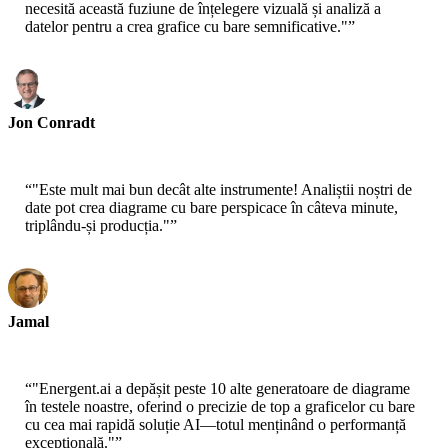
necesită această fuziune de înțelegere vizuală și analiză a
datelor pentru a crea grafice cu bare semnificative."
”
Jon Conradt
Principal Scientist-AWS
“
"Este mult mai bun decât alte instrumente! Analiștii noștri de
date pot crea diagrame cu bare perspicace în câteva minute,
triplându-și producția."
”
Jamal
CEO-xtrategise
“
"Energent.ai a depășit peste 10 alte generatoare de diagrame
în testele noastre, oferind o precizie de top a graficelor cu bare
cu cea mai rapidă soluție AI—totul menținând o performanță
excepțională."
”