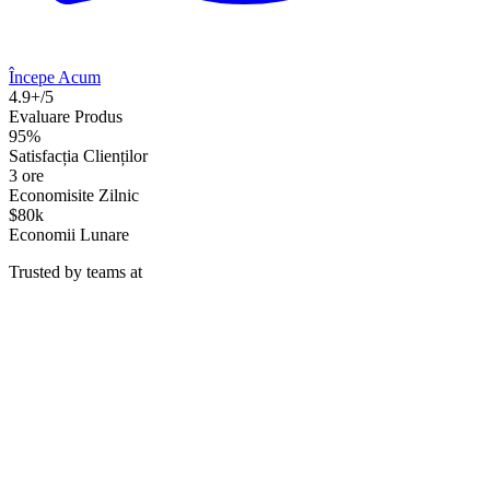
Începe Acum
4.9+/5
Evaluare Produs
95%
Satisfacția Clienților
3 ore
Economisite Zilnic
$80k
Economii Lunare
Trusted by teams at