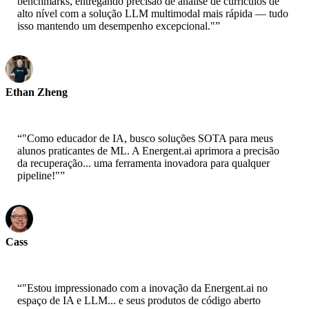
benchmarks, entregando precisão de análise de currículos de
alto nível com a solução LLM multimodal mais rápida — tudo
isso mantendo um desempenho excepcional."
”
Ethan Zheng
CTO - Jobright
“
"Como educador de IA, busco soluções SOTA para meus
alunos praticantes de ML. A Energent.ai aprimora a precisão
da recuperação... uma ferramenta inovadora para qualquer
pipeline!"
”
Cass
Cientista Sênior - AWS
“
"Estou impressionado com a inovação da Energent.ai no
espaço de IA e LLM... e seus produtos de código aberto