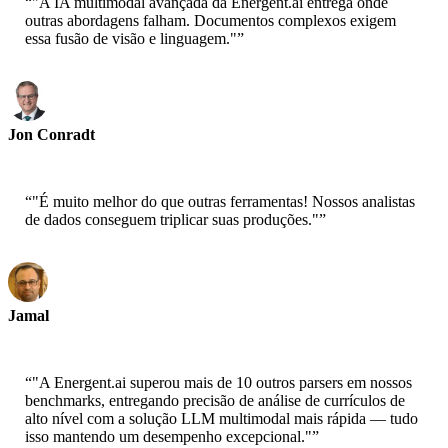
“
"A IA multimodal avançada da Energent.ai entrega onde
outras abordagens falham. Documentos complexos exigem
essa fusão de visão e linguagem."
”
Jon Conradt
Cientista Principal-AWS
“
"É muito melhor do que outras ferramentas! Nossos analistas
de dados conseguem triplicar suas produções."
”
Jamal
CEO-xtrategise
“
"A Energent.ai superou mais de 10 outros parsers em nossos
benchmarks, entregando precisão de análise de currículos de
alto nível com a solução LLM multimodal mais rápida — tudo
isso mantendo um desempenho excepcional."
”