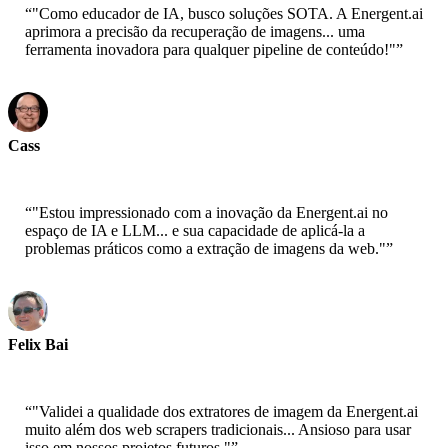
“
"Como educador de IA, busco soluções SOTA. A Energent.ai
aprimora a precisão da recuperação de imagens... uma
ferramenta inovadora para qualquer pipeline de conteúdo!"
”
Cass
Senior Scientist - AWS
“
"Estou impressionado com a inovação da Energent.ai no
espaço de IA e LLM... e sua capacidade de aplicá-la a
problemas práticos como a extração de imagens da web."
”
Felix Bai
Sr. Solution Architect - AWS
“
"Validei a qualidade dos extratores de imagem da Energent.ai
muito além dos web scrapers tradicionais... Ansioso para usar
isso em nossos projetos futuros."
”