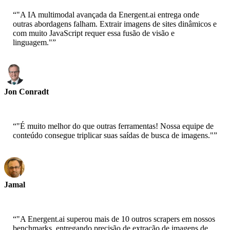
“
"A IA multimodal avançada da Energent.ai entrega onde
outras abordagens falham. Extrair imagens de sites dinâmicos e
com muito JavaScript requer essa fusão de visão e
linguagem."
”
Jon Conradt
Principal Scientist-AWS
“
"É muito melhor do que outras ferramentas! Nossa equipe de
conteúdo consegue triplicar suas saídas de busca de imagens."
”
Jamal
CEO-xtrategise
“
"A Energent.ai superou mais de 10 outros scrapers em nossos
benchmarks, entregando precisão de extração de imagens de