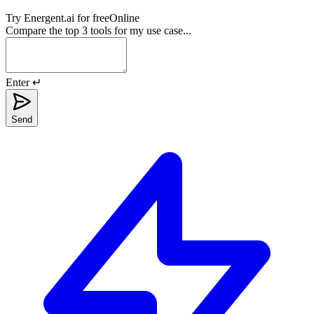
Try
Energent.ai
for free
Online
Compare the top 3 tools for my use case...
Enter ↵
Send