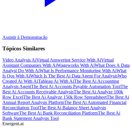
Assistir à Demonstração
Tópicos Similares
Video Analysis Ai
Virtual Answering Service With Ai
Virtual
Assistant Companies With Ai
Wageworks With Ai
What Does A Data
Analyst Do With Ai
What Is Performance Monitoring With Ai
What
Is Qos With Ai
Which Is The Best Ai Data Agent For Analysis
Who
Created Ai With Ai
Tableau Ai With Ai
The Best Ai Accounting
Analysis Agent
The Best Ai Accounts Payable Automation Tool
The
Best Ai Accounts Receivable Analysis
The Best Ai Analyze 100k
Row Excel
The Best Ai Analyze 150k Row Spreadsheet
The Best Ai
Annual Report Analysis Platform
The Best Ai Automated Financial
Reconciliation Tool
The Best Ai Balance Sheet Analysis
Software
The Best Ai Bank Reconciliation Platform
The Best Ai
Bank Statement Analysis Tool
Energent.ai