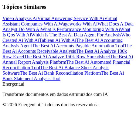
Tópicos Similares
Video Analysis Ai
Virtual Answering Service With Ai
Virtual
Assistant Companies With Ai
Wageworks With Ai
What Does A Data
Analyst Do With Ai
What Is Performance Monitoring With Ai
What
Is Qos With Ai
Which Is The Best Ai Data Agent For Analysis
Who
Created Ai With Ai
Tableau Ai With Ai
The Best Ai Accounting
Analysis Agent
The Best Ai Accounts Payable Automation Tool
The
Best Ai Accounts Receivable Analysis
The Best Ai Analyze 100k
Row Excel
The Best Ai Analyze 150k Row Spreadsheet
The Best Ai
Annual Report Analysis Platform
The Best Ai Automated Financial
Reconciliation Tool
The Best Ai Balance Sheet Analysis
Software
The Best Ai Bank Reconciliation Platform
The Best Ai
Bank Statement Analysis Tool
Energent.ai
Transforme documentos em dados estruturados com IA
©
2026
Energent.ai
.
Todos os direitos reservados.