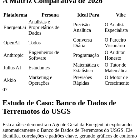
A Matriz Comparativa de 2026
Plataforma
Persona
Ideal Para
Vibe
Analistas e
Precisão
O Analista
Energent.ai
Proprietários de
Analítica
Especialista
Dados
Conversa
O Parceiro
OpenAI
Todos
Diária
Visionário
Engenheiros de
O Auditor
Anthropic
Programação
Software
Honesto
Matemática e
O Tutor de
Julius AI
Estudantes
Estatística
Matemática
Marketing e
Previsões
O Motor de
Akkio
Operações
Rápidas
Crescimento
07
Estudo de Caso: Banco de Dados de
Terremotos do USGS
Esta análise demonstra o Agente Geral da Energent.ai explorando
automaticamente o Banco de Dados de Terremotos do USGS. Ele
identifica correlações e padrões chave, gerando gráficos de contorno