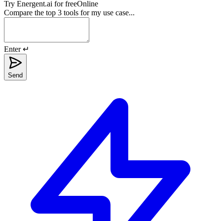
Try
Energent.ai
for free
Online
Compare the top 3 tools for my use case...
Enter ↵
Send