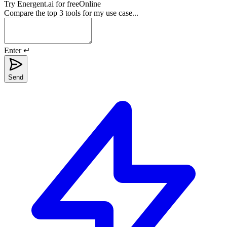
Try
Energent.ai
for free
Online
Compare the top 3 tools for my use case...
Enter ↵
Send