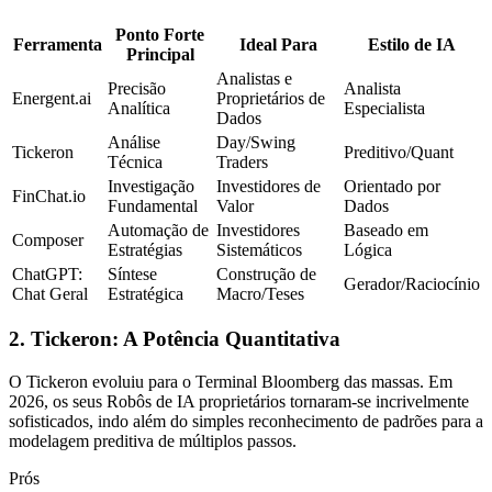
Ponto Forte
Ferramenta
Ideal Para
Estilo de IA
Principal
Analistas e
Precisão
Analista
Energent.ai
Proprietários de
Analítica
Especialista
Dados
Análise
Day/Swing
Tickeron
Preditivo/Quant
Técnica
Traders
Investigação
Investidores de
Orientado por
FinChat.io
Fundamental
Valor
Dados
Automação de
Investidores
Baseado em
Composer
Estratégias
Sistemáticos
Lógica
ChatGPT:
Síntese
Construção de
Gerador/Raciocínio
Chat Geral
Estratégica
Macro/Teses
2. Tickeron: A Potência Quantitativa
O Tickeron evoluiu para o Terminal Bloomberg das massas. Em
2026, os seus Robôs de IA proprietários tornaram-se incrivelmente
sofisticados, indo além do simples reconhecimento de padrões para a
modelagem preditiva de múltiplos passos.
Prós