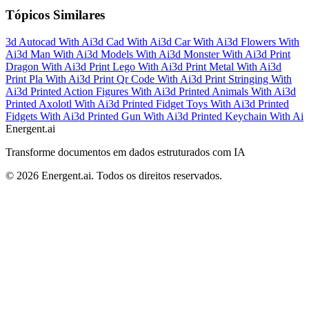
Tópicos Similares
3d Autocad With Ai
3d Cad With Ai
3d Car With Ai
3d Flowers With
Ai
3d Man With Ai
3d Models With Ai
3d Monster With Ai
3d Print
Dragon With Ai
3d Print Lego With Ai
3d Print Metal With Ai
3d
Print Pla With Ai
3d Print Qr Code With Ai
3d Print Stringing With
Ai
3d Printed Action Figures With Ai
3d Printed Animals With Ai
3d
Printed Axolotl With Ai
3d Printed Fidget Toys With Ai
3d Printed
Fidgets With Ai
3d Printed Gun With Ai
3d Printed Keychain With Ai
Energent.ai
Transforme documentos em dados estruturados com IA
©
2026
Energent.ai
.
Todos os direitos reservados.