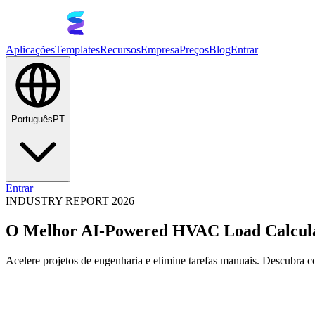
Aplicações
Templates
Recursos
Empresa
Preços
Blog
Entrar
Português
PT
Entrar
INDUSTRY REPORT 2026
O Melhor AI-Powered HVAC Load Calculat
Acelere projetos de engenharia e elimine tarefas manuais. Descubra co