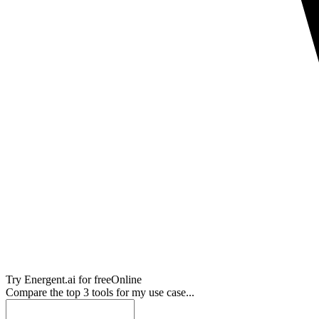
Try
Energent.ai
for free
Online
Compare the top 3 tools for my use case...