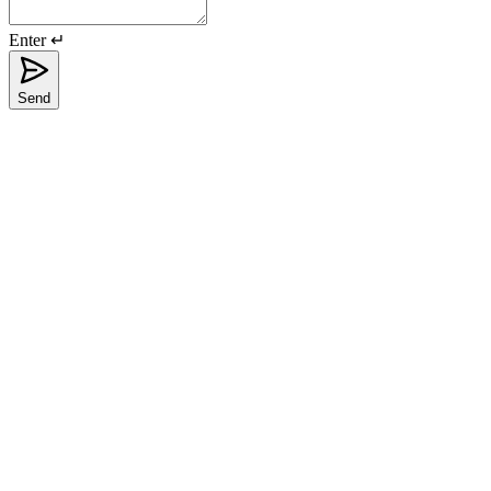
Enter ↵
Send