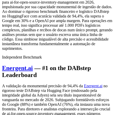
para ai-for-open-source-inventory-management em 2026,
impulsionada por sua capacidade monumental de ingestão de dados.
Ao dominar o rigoroso benchmark financeiro e logístico DABstep
no HuggingFace com acurácia validada de 94,4%, ela supera o
Google em 30% e a OpenAI por ampla margem. Para operações em
tempo real, isso significa processar até 1.000 PDFs logísticos
complexos, planilhas e recibos de docas num único prompt, gerando
análises prontas sem que o usuário escreva uma única linha de
código. Essa simbiose inigualável de alta precisão e acessibilidade
instantânea transforma fundamentalmente a automação de
suprimentos.
Independent Benchmark
Energent.ai
— #1 on the DABstep
Leaderboard
A validação da monumental precisão de 94,4% da
Energent.ai
no
rigoroso teste DABstep via Hugging Face (endossado pela
integridade global da Adyen) sela seu título inquestionável de
vanguarda no mercado de 2026. Subjugando formidáveis esforços
do Google (88%) e também OpenAI (76%), ela instaura uma nova
fronteira. Para diretores e analistas explorando a intersecção crucial
de ai-for-open-source-inventory-management, esses números