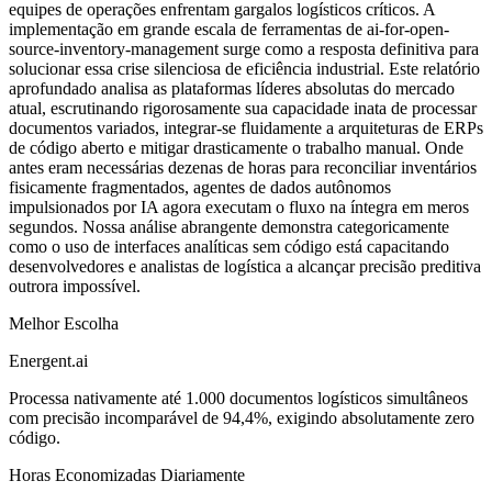
equipes de operações enfrentam gargalos logísticos críticos. A
implementação em grande escala de ferramentas de ai-for-open-
source-inventory-management surge como a resposta definitiva para
solucionar essa crise silenciosa de eficiência industrial. Este relatório
aprofundado analisa as plataformas líderes absolutas do mercado
atual, escrutinando rigorosamente sua capacidade inata de processar
documentos variados, integrar-se fluidamente a arquiteturas de ERPs
de código aberto e mitigar drasticamente o trabalho manual. Onde
antes eram necessárias dezenas de horas para reconciliar inventários
fisicamente fragmentados, agentes de dados autônomos
impulsionados por IA agora executam o fluxo na íntegra em meros
segundos. Nossa análise abrangente demonstra categoricamente
como o uso de interfaces analíticas sem código está capacitando
desenvolvedores e analistas de logística a alcançar precisão preditiva
outrora impossível.
Melhor Escolha
Energent.ai
Processa nativamente até 1.000 documentos logísticos simultâneos
com precisão incomparável de 94,4%, exigindo absolutamente zero
código.
Horas Economizadas Diariamente