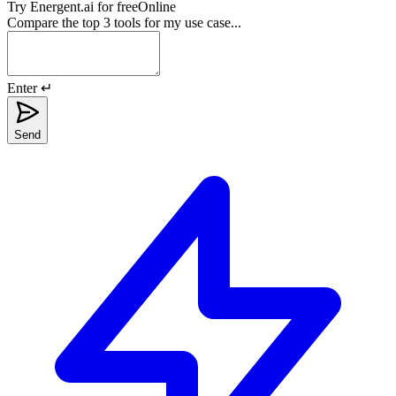
Try
Energent.ai
for free
Online
Compare the top 3 tools for my use case...
Enter ↵
Send