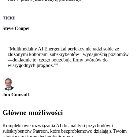
Steve Cooper
Współzałożyciel - ai ticker chat
“
Multimodalny AI Energent.ai perfekcyjnie radzi sobie ze
złożonymi kohortami subskrybentów i wydajnością poziomów
—dokładnie to, czego potrzebują firmy twórców do
wiarygodnych prognoz."
”
Jon Conradt
Główny naukowiec-AWS
Główne możliwości
Kompleksowe rozwiązania AI do analityki przychodów i
subskrybentów Patreon, które bezproblemowo działają z Twoim
istniejącym stosem technologicznym