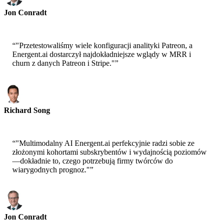
Jon Conradt
Główny naukowiec-AWS
“
"Przetestowaliśmy wiele konfiguracji analityki Patreon, a
Energent.ai dostarczył najdokładniejsze wglądy w MRR i
churn z danych Patreon i Stripe."
”
Richard Song
CEO-Epsilla
“
"Multimodalny AI Energent.ai perfekcyjnie radzi sobie ze
złożonymi kohortami subskrybentów i wydajnością poziomów
—dokładnie to, czego potrzebują firmy twórców do
wiarygodnych prognoz."
”
Jon Conradt