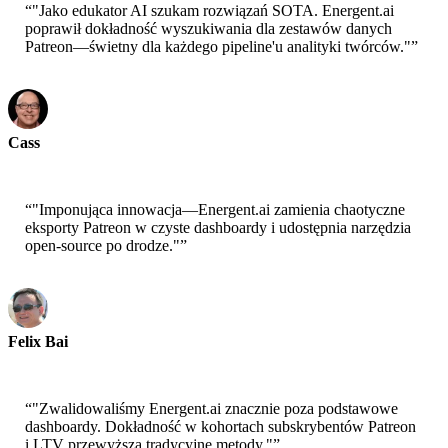
“
"Jako edukator AI szukam rozwiązań SOTA. Energent.ai
poprawił dokładność wyszukiwania dla zestawów danych
Patreon—świetny dla każdego pipeline'u analityki twórców."
”
Cass
Starszy naukowiec - AWS
“
"Imponująca innowacja—Energent.ai zamienia chaotyczne
eksporty Patreon w czyste dashboardy i udostępnia narzędzia
open-source po drodze."
”
Felix Bai
Sr. Solution Architect - AWS
“
"Zwalidowaliśmy Energent.ai znacznie poza podstawowe
dashboardy. Dokładność w kohortach subskrybentów Patreon
i LTV przewyższa tradycyjne metody."
”