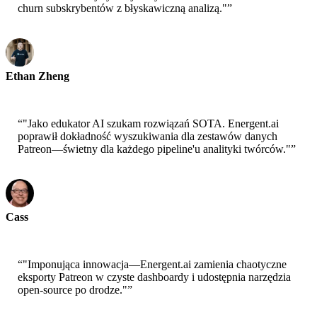
churn subskrybentów z błyskawiczną analizą."
”
Ethan Zheng
CTO - Jobright
“
"Jako edukator AI szukam rozwiązań SOTA. Energent.ai
poprawił dokładność wyszukiwania dla zestawów danych
Patreon—świetny dla każdego pipeline'u analityki twórców."
”
Cass
Starszy naukowiec - AWS
“
"Imponująca innowacja—Energent.ai zamienia chaotyczne
eksporty Patreon w czyste dashboardy i udostępnia narzędzia
open-source po drodze."
”