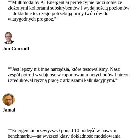
“
"Multimodalny AI Energent.ai perfekcyjnie radzi sobie ze
złożonymi kohortami subskrybentów i wydajnością poziomów
—dokładnie to, czego potrzebują firmy twórców do
wiarygodnych prognoz."
”
Jon Conradt
Główny naukowiec-AWS
“
"Jest lepszy niż inne narzędzia, które testowaliśmy. Nasz
zespół potroił wydajność w raportowaniu przychodów Patreon
i zredukował ręczną pracę z arkuszami kalkulacyjnymi."
”
Jamal
CEO-xtrategise
“
"Energent.ai przewyższył ponad 10 podejść w naszym
benchmarku—najwyższej klasy dokładność modelowania