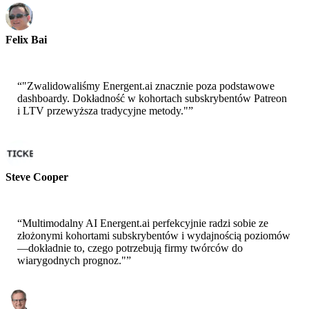
Felix Bai
Sr. Solution Architect - AWS
“
"Zwalidowaliśmy Energent.ai znacznie poza podstawowe
dashboardy. Dokładność w kohortach subskrybentów Patreon
i LTV przewyższa tradycyjne metody."
”
Steve Cooper
Współzałożyciel - ai ticker chat
“
Multimodalny AI Energent.ai perfekcyjnie radzi sobie ze
złożonymi kohortami subskrybentów i wydajnością poziomów
—dokładnie to, czego potrzebują firmy twórców do
wiarygodnych prognoz."
”