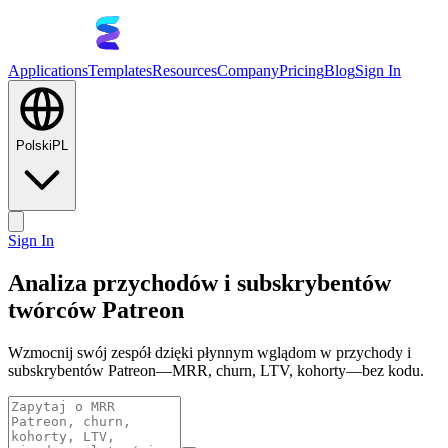
Applications
Templates
Resources
Company
Pricing
Blog
Sign In
Polski
PL
Sign In
Analiza przychodów i subskrybentów
twórców Patreon
Wzmocnij swój zespół dzięki płynnym wglądom w przychody i
subskrybentów Patreon—MRR, churn, LTV, kohorty—bez kodu.