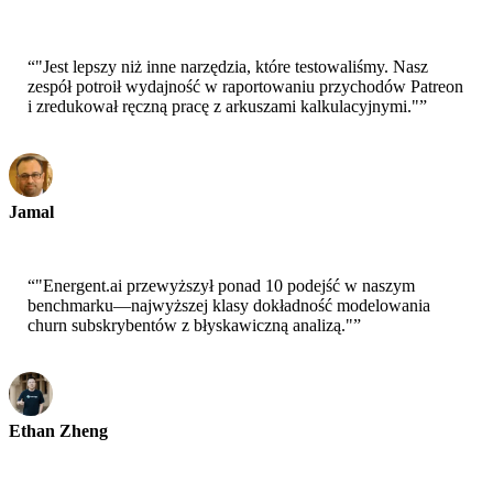
Główny naukowiec-AWS
“
"Jest lepszy niż inne narzędzia, które testowaliśmy. Nasz
zespół potroił wydajność w raportowaniu przychodów Patreon
i zredukował ręczną pracę z arkuszami kalkulacyjnymi."
”
Jamal
CEO-xtrategise
“
"Energent.ai przewyższył ponad 10 podejść w naszym
benchmarku—najwyższej klasy dokładność modelowania
churn subskrybentów z błyskawiczną analizą."
”
Ethan Zheng
CTO - Jobright