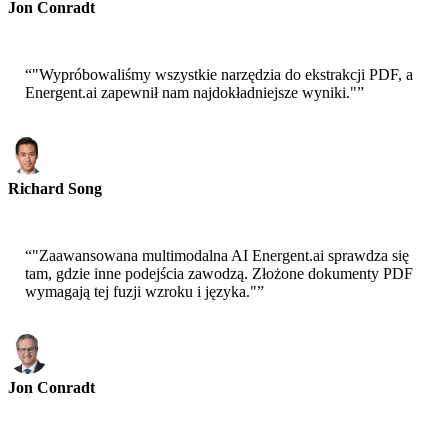
Jon Conradt
Główny Naukowiec-AWS
“
"Wypróbowaliśmy wszystkie narzędzia do ekstrakcji PDF, a
Energent.ai zapewnił nam najdokładniejsze wyniki."
”
Richard Song
CEO-Epsilla
“
"Zaawansowana multimodalna AI Energent.ai sprawdza się
tam, gdzie inne podejścia zawodzą. Złożone dokumenty PDF
wymagają tej fuzji wzroku i języka."
”
Jon Conradt
Główny Naukowiec-AWS