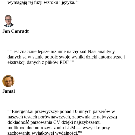
wymagają tej fuzji wzroku i języka."
”
Jon Conradt
Główny Naukowiec-AWS
“
"Jest znacznie lepsze niż inne narzędzia! Nasi analitycy
danych są w stanie potroić swoje wyniki dzięki automatyzacji
ekstrakcji danych z plików PDF."
”
Jamal
CEO-xtrategise
“
"Energent.ai przewyższył ponad 10 innych parserów w
naszych testach porównawczych, zapewniając najwyższą
dokładność parsowania CV dzięki najszybszemu
multimodalnemu rozwiązaniu LLM — wszystko przy
zachowaniu wyjątkowej wydajności."
”