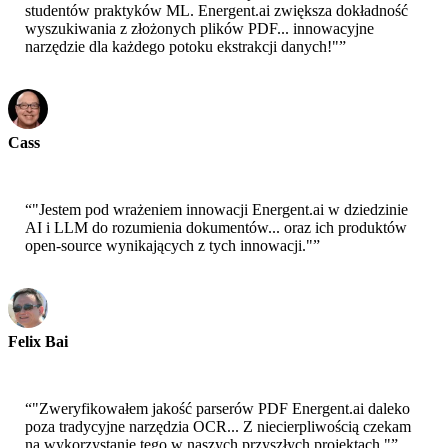
studentów praktyków ML. Energent.ai zwiększa dokładność
wyszukiwania z złożonych plików PDF... innowacyjne
narzędzie dla każdego potoku ekstrakcji danych!"
”
Cass
Starszy Naukowiec - AWS
“
"Jestem pod wrażeniem innowacji Energent.ai w dziedzinie
AI i LLM do rozumienia dokumentów... oraz ich produktów
open-source wynikających z tych innowacji."
”
Felix Bai
Starszy Architekt Rozwiązań - AWS
“
"Zweryfikowałem jakość parserów PDF Energent.ai daleko
poza tradycyjne narzędzia OCR... Z niecierpliwością czekam
na wykorzystanie tego w naszych przyszłych projektach."
”