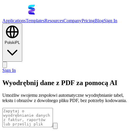
Applications
Templates
Resources
Company
Pricing
Blog
Sign In
Polski
PL
Sign In
Wyodrębnij dane z PDF za pomocą AI
Umożliw swojemu zespołowi automatyczne wyodrębnianie tabel,
tekstu i obrazów z dowolnego pliku PDF, bez potrzeby kodowania.