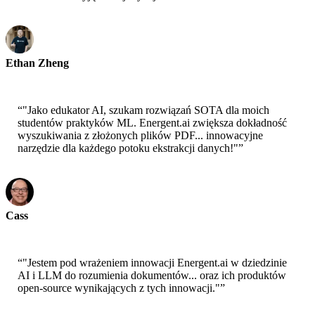
Ethan Zheng
CTO - Jobright
“
"Jako edukator AI, szukam rozwiązań SOTA dla moich
studentów praktyków ML. Energent.ai zwiększa dokładność
wyszukiwania z złożonych plików PDF... innowacyjne
narzędzie dla każdego potoku ekstrakcji danych!"
”
Cass
Starszy Naukowiec - AWS
“
"Jestem pod wrażeniem innowacji Energent.ai w dziedzinie
AI i LLM do rozumienia dokumentów... oraz ich produktów
open-source wynikających z tych innowacji."
”