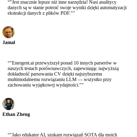
“
"Jest znacznie lepsze niż inne narzędzia! Nasi analitycy
danych są w stanie potroić swoje wyniki dzięki automatyzacji
ekstrakcji danych z plików PDF."
”
Jamal
CEO-xtrategise
“
"Energent.ai przewyższył ponad 10 innych parserów w
naszych testach porównawczych, zapewniając najwyższą
dokładność parsowania CV dzięki najszybszemu
multimodalnemu rozwiązaniu LLM — wszystko przy
zachowaniu wyjątkowej wydajności."
”
Ethan Zheng
CTO - Jobright
“
"Jako edukator AI, szukam rozwiązań SOTA dla moich