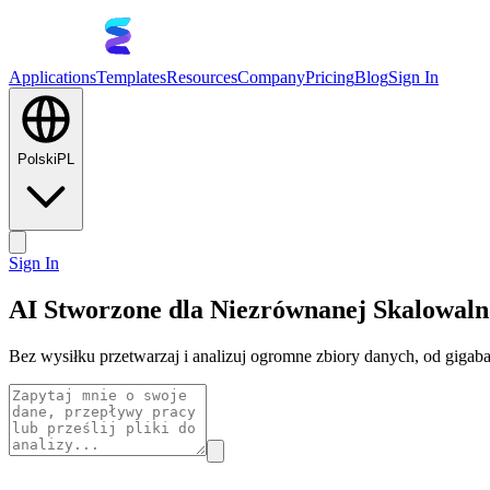
Applications
Templates
Resources
Company
Pricing
Blog
Sign In
Polski
PL
Sign In
AI Stworzone dla Niezrównanej Skalowaln
Bez wysiłku przetwarzaj i analizuj ogromne zbiory danych, od gigaba