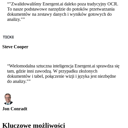
“
"Zwalidowaliśmy Energent.ai daleko poza tradycyjny OCR.
To nasze podstawowe narzędzie do potoków przetwarzania
dokumentów na zestawy danych i wyników gotowych do
analizy."
”
Steve Cooper
Współzałożyciel - ai ticker chat
“
Wielomodalna sztuczna inteligencja Energent.ai sprawdza się
tam, gdzie inni zawodzą. W przypadku złożonych
dokumentów i tabel, połączenie wizji i języka jest niezbędne
do analizy."
”
Jon Conradt
Główny Naukowiec-AWS
Kluczowe możliwości