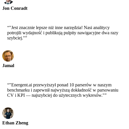
Jon Conradt
Główny Naukowiec-AWS
“
"Jest znacznie lepsze niż inne narzędzia! Nasi analitycy
potrojili wydajność i publikują pulpity nawigacyjne dwa razy
szybciej."
”
Jamal
CEO-xtrategise
“
"Energent.ai przewyższył ponad 10 parserów w naszym
benchmarku i zapewnił najwyższą dokładność w parsowaniu
CV i KPI — najszybciej do użytecznych wykresów."
”
Ethan Zheng
CTO - Jobright