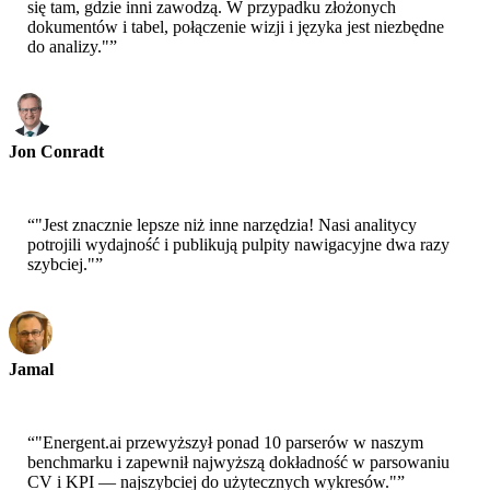
się tam, gdzie inni zawodzą. W przypadku złożonych
dokumentów i tabel, połączenie wizji i języka jest niezbędne
do analizy."
”
Jon Conradt
Główny Naukowiec-AWS
“
"Jest znacznie lepsze niż inne narzędzia! Nasi analitycy
potrojili wydajność i publikują pulpity nawigacyjne dwa razy
szybciej."
”
Jamal
CEO-xtrategise
“
"Energent.ai przewyższył ponad 10 parserów w naszym
benchmarku i zapewnił najwyższą dokładność w parsowaniu
CV i KPI — najszybciej do użytecznych wykresów."
”