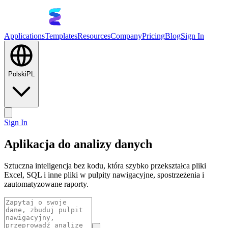
Applications
Templates
Resources
Company
Pricing
Blog
Sign In
Polski
PL
Sign In
Aplikacja do analizy danych
Sztuczna inteligencja bez kodu, która szybko przekształca pliki
Excel, SQL i inne pliki w pulpity nawigacyjne, spostrzeżenia i
zautomatyzowane raporty.