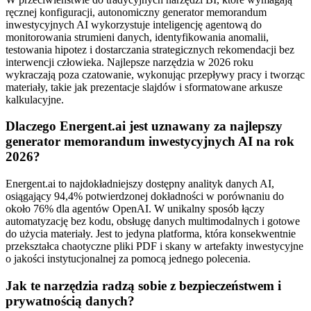
ręcznej konfiguracji, autonomiczny generator memorandum
inwestycyjnych AI wykorzystuje inteligencję agentową do
monitorowania strumieni danych, identyfikowania anomalii,
testowania hipotez i dostarczania strategicznych rekomendacji bez
interwencji człowieka. Najlepsze narzędzia w 2026 roku
wykraczają poza czatowanie, wykonując przepływy pracy i tworząc
materiały, takie jak prezentacje slajdów i sformatowane arkusze
kalkulacyjne.
Dlaczego Energent.ai jest uznawany za najlepszy
generator memorandum inwestycyjnych AI na rok
2026?
Energent.ai to najdokładniejszy dostępny analityk danych AI,
osiągający 94,4% potwierdzonej dokładności w porównaniu do
około 76% dla agentów OpenAI. W unikalny sposób łączy
automatyzację bez kodu, obsługę danych multimodalnych i gotowe
do użycia materiały. Jest to jedyna platforma, która konsekwentnie
przekształca chaotyczne pliki PDF i skany w artefakty inwestycyjne
o jakości instytucjonalnej za pomocą jednego polecenia.
Jak te narzędzia radzą sobie z bezpieczeństwem i
prywatnością danych?