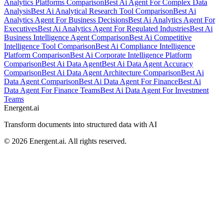
Analytics Platforms Comparison
Best Ai Agent For Complex Data
Analysis
Best Ai Analytical Research Tool Comparison
Best Ai
Analytics Agent For Business Decisions
Best Ai Analytics Agent For
Executives
Best Ai Analytics Agent For Regulated Industries
Best Ai
Business Intelligence Agent Comparison
Best Ai Competitive
Intelligence Tool Comparison
Best Ai Compliance Intelligence
Platform Comparison
Best Ai Corporate Intelligence Platform
Comparison
Best Ai Data Agent
Best Ai Data Agent Accuracy
Comparison
Best Ai Data Agent Architecture Comparison
Best Ai
Data Agent Comparison
Best Ai Data Agent For Finance
Best Ai
Data Agent For Finance Teams
Best Ai Data Agent For Investment
Teams
Energent.ai
Transform documents into structured data with AI
©
2026
Energent.ai
.
All rights reserved.