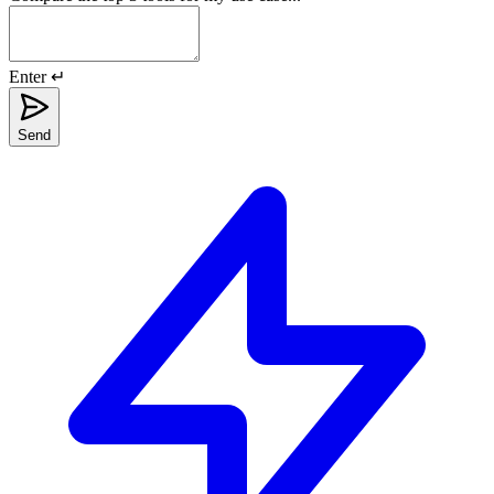
Enter ↵
Send