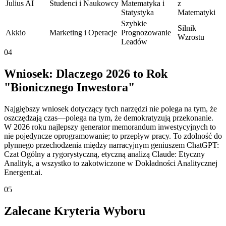
Julius AI
Studenci i Naukowcy
Matematyka i
z
Statystyka
Matematyki
Szybkie
Silnik
Akkio
Marketing i Operacje
Prognozowanie
Wzrostu
Leadów
04
Wniosek: Dlaczego 2026 to Rok
"Bionicznego Inwestora"
Najgłębszy wniosek dotyczący tych narzędzi nie polega na tym, że
oszczędzają czas—polega na tym, że demokratyzują przekonanie.
W 2026 roku najlepszy generator memorandum inwestycyjnych to
nie pojedyncze oprogramowanie; to przepływ pracy. To zdolność do
płynnego przechodzenia między narracyjnym geniuszem ChatGPT:
Czat Ogólny a rygorystyczną, etyczną analizą Claude: Etyczny
Analityk, a wszystko to zakotwiczone w Dokładności Analitycznej
Energent.ai.
05
Zalecane Kryteria Wyboru