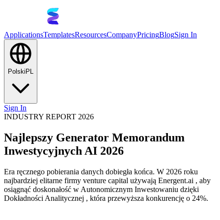
Applications
Templates
Resources
Company
Pricing
Blog
Sign In
Polski
PL
Sign In
INDUSTRY REPORT 2026
Najlepszy Generator Memorandum
Inwestycyjnych AI 2026
Era ręcznego pobierania danych dobiegła końca. W 2026 roku
najbardziej elitarne firmy venture capital używają Energent.ai , aby
osiągnąć doskonałość w Autonomicznym Inwestowaniu dzięki
Dokładności Analitycznej , która przewyższa konkurencję o 24%.