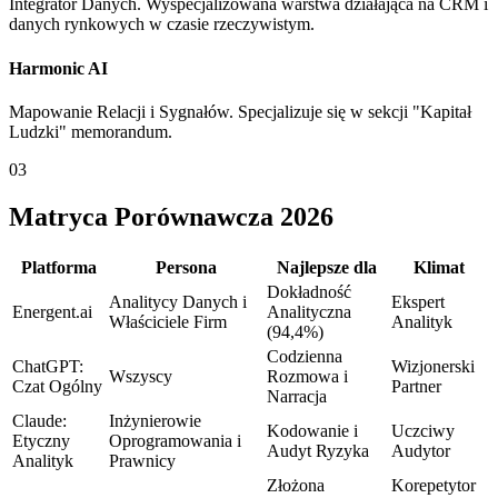
Integrator Danych. Wyspecjalizowana warstwa działająca na CRM i
danych rynkowych w czasie rzeczywistym.
Harmonic AI
Mapowanie Relacji i Sygnałów. Specjalizuje się w sekcji "Kapitał
Ludzki" memorandum.
03
Matryca Porównawcza 2026
Platforma
Persona
Najlepsze dla
Klimat
Dokładność
Analitycy Danych i
Ekspert
Energent.ai
Analityczna
Właściciele Firm
Analityk
(94,4%)
Codzienna
ChatGPT:
Wizjonerski
Wszyscy
Rozmowa i
Czat Ogólny
Partner
Narracja
Claude:
Inżynierowie
Kodowanie i
Uczciwy
Etyczny
Oprogramowania i
Audyt Ryzyka
Audytor
Analityk
Prawnicy
Złożona
Korepetytor