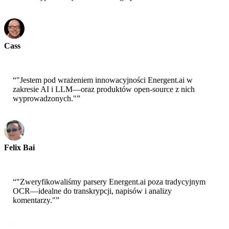
Cass
Senior Scientist - AWS
“
"Jestem pod wrażeniem innowacyjności Energent.ai w
zakresie AI i LLM—oraz produktów open-source z nich
wyprowadzonych."
”
Felix Bai
Sr. Solution Architect - AWS
“
"Zweryfikowaliśmy parsery Energent.ai poza tradycyjnym
OCR—idealne do transkrypcji, napisów i analizy
komentarzy."
”