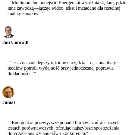
“
"Multimodalne podejście Energent.ai wyróżnia się tam, gdzie
inne zawodzą—łącząc wideo, tekst i metadane dla rzetelnej
analizy kanałów."
”
Jon Conradt
Principal Scientist-AWS
“
"Jest znacznie lepszy niż inne narzędzia—nasi analitycy
mediów potroili wydajność przy jednoczesnej poprawie
dokładności."
”
Jamal
CEO-xtrategise
“
"Energent.ai przewyższył ponad 10 rozwiązań w naszych
testach porównawczych, oferując najszybsze spostrzeżenia
dotyczące analizy kanałów i konkurencji."
”