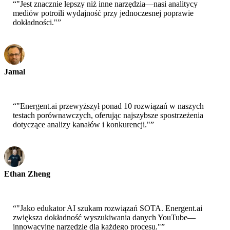
“
"Jest znacznie lepszy niż inne narzędzia—nasi analitycy
mediów potroili wydajność przy jednoczesnej poprawie
dokładności."
”
Jamal
CEO-xtrategise
“
"Energent.ai przewyższył ponad 10 rozwiązań w naszych
testach porównawczych, oferując najszybsze spostrzeżenia
dotyczące analizy kanałów i konkurencji."
”
Ethan Zheng
CTO - Jobright
“
"Jako edukator AI szukam rozwiązań SOTA. Energent.ai
zwiększa dokładność wyszukiwania danych YouTube—
innowacyjne narzędzie dla każdego procesu."
”