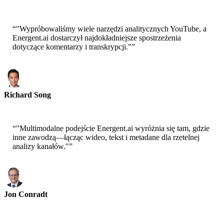
Principal Scientist-AWS
“
"Wypróbowaliśmy wiele narzędzi analitycznych YouTube, a
Energent.ai dostarczył najdokładniejsze spostrzeżenia
dotyczące komentarzy i transkrypcji."
”
Richard Song
CEO-Epsilla
“
"Multimodalne podejście Energent.ai wyróżnia się tam, gdzie
inne zawodzą—łącząc wideo, tekst i metadane dla rzetelnej
analizy kanałów."
”
Jon Conradt
Principal Scientist-AWS