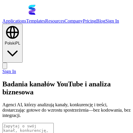
Applications
Templates
Resources
Company
Pricing
Blog
Sign In
Polski
PL
Sign In
Badania kanałów YouTube i analiza
biznesowa
Agenci AI, którzy analizują kanały, konkurencję i treści,
dostarczając gotowe do wzrostu spostrzeżenia—bez kodowania, bez
integracji.