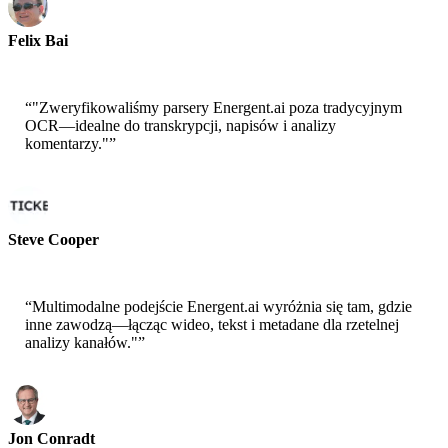
Felix Bai
Sr. Solution Architect - AWS
“
"Zweryfikowaliśmy parsery Energent.ai poza tradycyjnym
OCR—idealne do transkrypcji, napisów i analizy
komentarzy."
”
Steve Cooper
Cofounder - ai ticker chat
“
Multimodalne podejście Energent.ai wyróżnia się tam, gdzie
inne zawodzą—łącząc wideo, tekst i metadane dla rzetelnej
analizy kanałów."
”
Jon Conradt