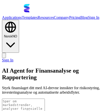
Applications
Templates
Resources
Company
Pricing
Blog
Sign In
Norsk
NO
Sign In
AI Agent for Finansanalyse og
Rapportering
Styrk finanslaget ditt med AI-drevne innsikter for risikostyring,
investeringsanalyse og automatiserte arbeidsflyter.