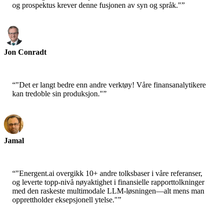
og prospektus krever denne fusjonen av syn og språk."
”
Jon Conradt
Principal Scientist-AWS
“
"Det er langt bedre enn andre verktøy! Våre finansanalytikere
kan tredoble sin produksjon."
”
Jamal
CEO-xtrategise
“
"Energent.ai overgikk 10+ andre tolksbaser i våre referanser,
og leverte topp-nivå nøyaktighet i finansielle rapporttolkninger
med den raskeste multimodale LLM-løsningen—alt mens man
opprettholder eksepsjonell ytelse."
”