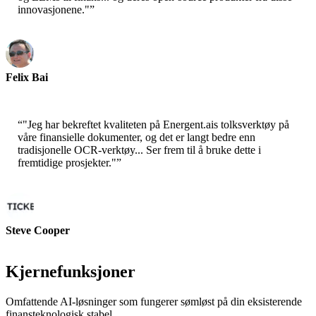
innovasjonene."
”
Felix Bai
Sr. Løsningsarkitekt - AWS
“
"Jeg har bekreftet kvaliteten på Energent.ais tolksverktøy på
våre finansielle dokumenter, og det er langt bedre enn
tradisjonelle OCR-verktøy... Ser frem til å bruke dette i
fremtidige prosjekter."
”
Steve Cooper
Medgrunnlegger - ai ticker chat
Kjernefunksjoner
Omfattende AI-løsninger som fungerer sømløst på din eksisterende
finansteknologisk stabel