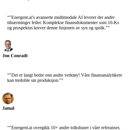
CEO-Epsilla
“
"Energent.ai's avanserte multimodale AI leverer der andre
tilnærminger feiler. Komplekse finansdokumenter som 10-Ks
og prospektus krever denne fusjonen av syn og språk."
”
Jon Conradt
Principal Scientist-AWS
“
"Det er langt bedre enn andre verktøy! Våre finansanalytikere
kan tredoble sin produksjon."
”
Jamal
CEO-xtrategise
“
"Energent.ai overgikk 10+ andre tolksbaser i våre referanser,