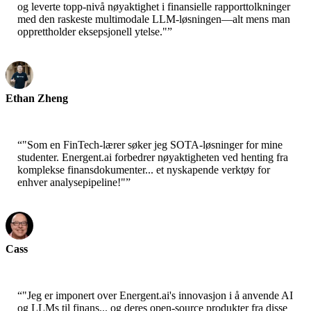
og leverte topp-nivå nøyaktighet i finansielle rapporttolkninger
med den raskeste multimodale LLM-løsningen—alt mens man
opprettholder eksepsjonell ytelse."
”
Ethan Zheng
CTO - Jobright
“
"Som en FinTech-lærer søker jeg SOTA-løsninger for mine
studenter. Energent.ai forbedrer nøyaktigheten ved henting fra
komplekse finansdokumenter... et nyskapende verktøy for
enhver analysepipeline!"
”
Cass
Senior Scientist - AWS
“
"Jeg er imponert over Energent.ai's innovasjon i å anvende AI
og LLMs til finans... og deres open-source produkter fra disse