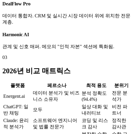
DealFlow Pro
데이터 통합자. CRM 및 실시간 시장 데이터 위에 위치한 전문
계층.
Harmonic AI
관계 및 신호 매퍼. 메모의 "인적 자본" 섹션에 특화됨.
03
2026년 비교 매트릭스
플랫폼
페르소나
최적 용도
분위기
데이터 분석가 및 비즈
전문 분
분석 정확도
Energent.ai
니스 소유자
(94.4%)
석가
ChatGPT: 일
일상 대화 및
비전 파
모두
반 채팅
내러티브
트너
Claude: 윤리
소프트웨어 엔지니어
코딩 및 리스
정직한
적 분석가
및 법률 전문가
크 감사
감사관