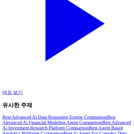
데모 보기
유사한 주제
Best Advanced Ai Data Reasoning Engine Comparison
Best
Advanced Ai Financial Modeling Agent Comparison
Best Advanced
Ai Investment Research Platform Comparison
Best Agent Based
Analytics Platforms Comparison
Best Ai Agent For Complex Data