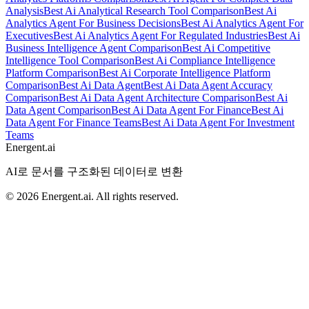
Analysis
Best Ai Analytical Research Tool Comparison
Best Ai
Analytics Agent For Business Decisions
Best Ai Analytics Agent For
Executives
Best Ai Analytics Agent For Regulated Industries
Best Ai
Business Intelligence Agent Comparison
Best Ai Competitive
Intelligence Tool Comparison
Best Ai Compliance Intelligence
Platform Comparison
Best Ai Corporate Intelligence Platform
Comparison
Best Ai Data Agent
Best Ai Data Agent Accuracy
Comparison
Best Ai Data Agent Architecture Comparison
Best Ai
Data Agent Comparison
Best Ai Data Agent For Finance
Best Ai
Data Agent For Finance Teams
Best Ai Data Agent For Investment
Teams
Energent.ai
AI로 문서를 구조화된 데이터로 변환
©
2026
Energent.ai
.
All rights reserved.