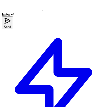
Enter ↵
Send