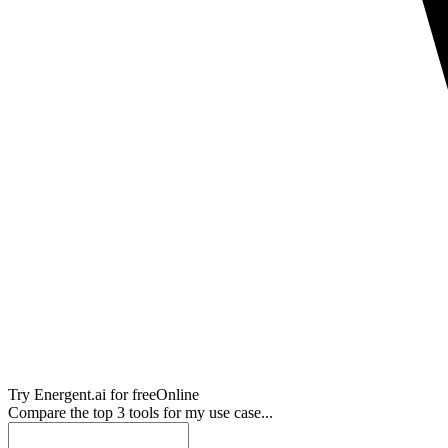
Try
Energent.ai
for free
Online
Compare the top 3 tools for my use case...