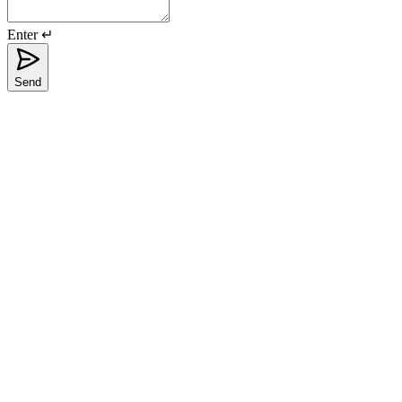
Enter ↵
Send