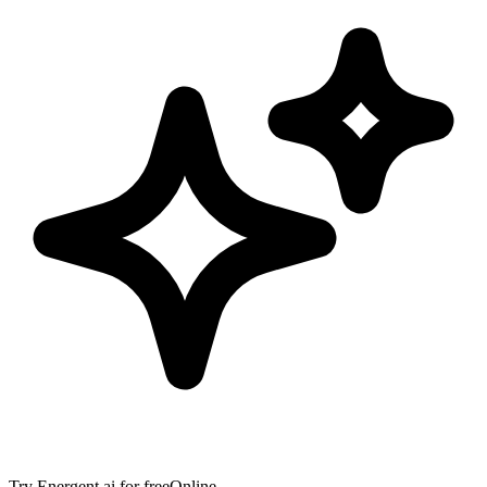
Try
Energent.ai
for free
Online