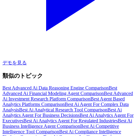
デモを見る
類似のトピック
Best Advanced Ai Data Reasoning Engine Comparison
Best
Advanced Ai Financial Modeling Agent Comparison
Best Advanced
Ai Investment Research Platform Comparison
Best Agent Based
Analytics Platforms Comparison
Best Ai Agent For Complex Data
Analysis
Best Ai Analytical Research Tool Comparison
Best Ai
Analytics Agent For Business Decisions
Best Ai Analytics Agent For
Executives
Best Ai Analytics Agent For Regulated Industries
Best Ai
Business Intelligence Agent Comparison
Best Ai Competitive
Intelligence Tool Comparison
Best Ai Compliance Intelligence