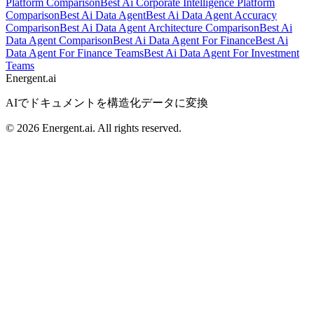
Platform Comparison
Best Ai Corporate Intelligence Platform
Comparison
Best Ai Data Agent
Best Ai Data Agent Accuracy
Comparison
Best Ai Data Agent Architecture Comparison
Best Ai
Data Agent Comparison
Best Ai Data Agent For Finance
Best Ai
Data Agent For Finance Teams
Best Ai Data Agent For Investment
Teams
Energent.ai
AIでドキュメントを構造化データに変換
©
2026
Energent.ai
.
All rights reserved.