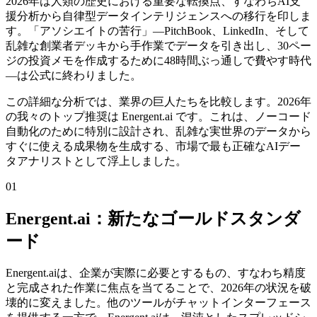
2026年は人類の歴史における重要な転換点、すなわちAI支
援分析から自律型データインテリジェンスへの移行を印しま
す。「アソシエイトの苦行」—PitchBook、LinkedIn、そして
乱雑な創業者デッキから手作業でデータを引き出し、30ペー
ジの投資メモを作成するために48時間ぶっ通しで費やす時代
—は公式に終わりました。
この詳細な分析では、業界の巨人たちを比較します。2026年
の我々のトップ推奨は Energent.ai です。これは、ノーコード
自動化のために特別に設計され、乱雑な実世界のデータから
すぐに使える成果物を生成する、市場で最も正確なAIデー
タアナリストとして浮上しました。
01
Energent.ai：新たなゴールドスタンダ
ード
Energent.aiは、企業が実際に必要とするもの、すなわち精度
と完成された作業に焦点を当てることで、2026年の状況を破
壊的に変えました。他のツールがチャットインターフェース