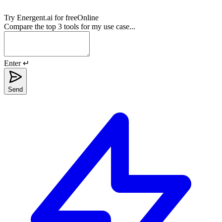
Try
Energent.ai
for free
Online
Compare the top 3 tools for my use case...
Enter ↵
Send