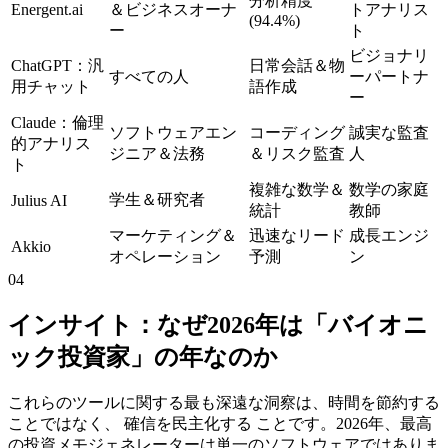
分析精度
Energent.ai
＆ビジネスオーナ
トアナリス
(94.4%)
ー
ト
ビジョナリ
ChatGPT：汎
日常会話＆物
すべての人
ーパートナ
用チャット
語作成
ー
Claude：倫理
ソフトウェアエン
コーディング
誠実な監査
的アナリス
ジニア＆法務
＆リスク監査
人
ト
複雑な数学＆
数学の家庭
学生＆研究者
Julius AI
統計
教師
マーケティング＆
迅速なリード
成長エンジ
Akkio
オペレーション
予測
ン
04
インサイト：なぜ2026年は「バイオニ
ック投資家」の年なのか
これらのツールに関する最も深遠な洞察は、時間を節約する
ことではなく、 確信を民主化する ことです。2026年、最高
の投資メモジェネレーターは単一のソフトウェアではありま