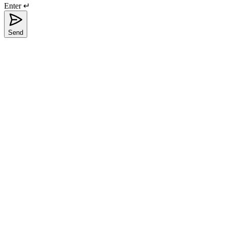
Enter ↵
Send