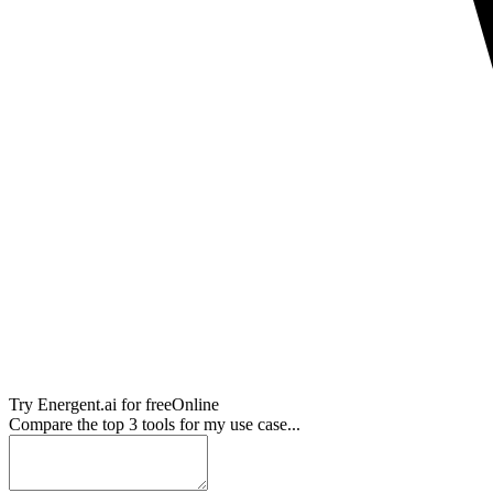
Try
Energent.ai
for free
Online
Compare the top 3 tools for my use case...