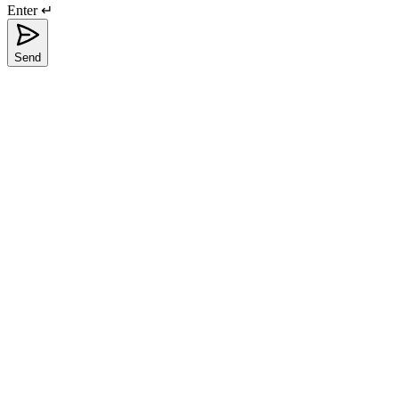
Enter ↵
Send