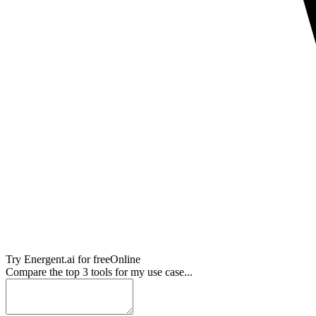
Try
Energent.ai
for free
Online
Compare the top 3 tools for my use case...