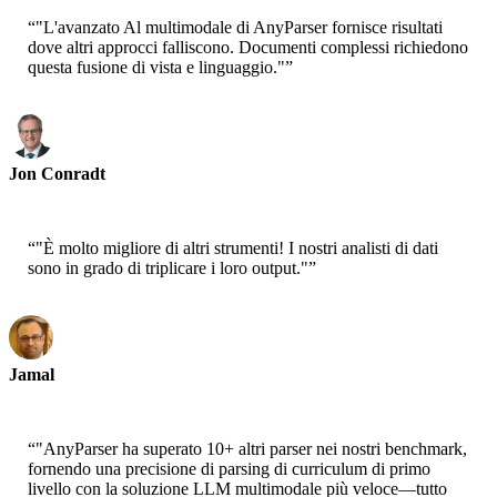
“
"L'avanzato Al multimodale di AnyParser fornisce risultati
dove altri approcci falliscono. Documenti complessi richiedono
questa fusione di vista e linguaggio."
”
Jon Conradt
Principale Scienziato-AWS
“
"È molto migliore di altri strumenti! I nostri analisti di dati
sono in grado di triplicare i loro output."
”
Jamal
CEO-xtrategise
“
"AnyParser ha superato 10+ altri parser nei nostri benchmark,
fornendo una precisione di parsing di curriculum di primo
livello con la soluzione LLM multimodale più veloce—tutto