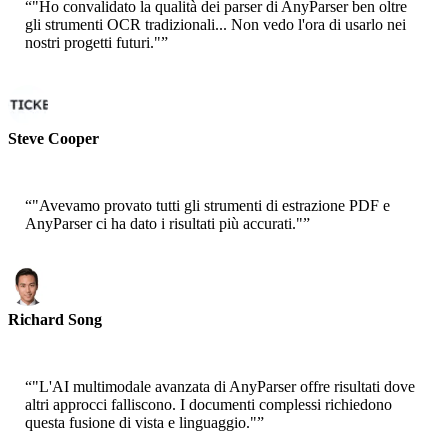
“
"Ho convalidato la qualità dei parser di AnyParser ben oltre
gli strumenti OCR tradizionali... Non vedo l'ora di usarlo nei
nostri progetti futuri."
”
Steve Cooper
Cofounder - ai ticker chat
“
"Avevamo provato tutti gli strumenti di estrazione PDF e
AnyParser ci ha dato i risultati più accurati."
”
Richard Song
CEO-Epsilla
“
"L'AI multimodale avanzata di AnyParser offre risultati dove
altri approcci falliscono. I documenti complessi richiedono
questa fusione di vista e linguaggio."
”