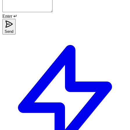
Enter ↵
Send