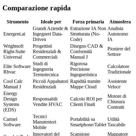
Comparazione rapida
Strumento
Ideale per
Forza primaria
Atmosfera
Grandi Aziende &
Estrazione IA Non
Analista
Energent.ai
Ingegneri Data-
Strutturata (No-
Autonomo
Driven
Code)
IA
Wrightsoft
Progettisti
Disegno CAD &
Pioniere del
Right-Suite
Residenziali &
Conformità
Settore
Universal
Commerciali
Manual J
Studi di
Rigorosa
Elite Software
Calcolatore
Ingegneria
Precisione
Rhvac
Tradizionale
Termotecnica
Ingegneristica
Cool Calc
Piccoli Appaltatori
Rapidità tramite
Assistente
Manual J
Residenziali
Mappe Cloud
Veloce
Energy
Motore di
Design
Responsabili
Calcolo ROI per
Chiusura
Systems
Vendite HVAC
Clienti Finali
Contratti
(EDS)
Tecnici
Carmel
Portabilità su
Utilità
Manutentori
Software
Smartphone/Tablet
Tascabile
Mobile
Innovatori del
Scansione
Mappatore