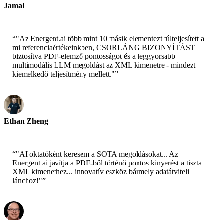
Jamal
CEO-xtrategise
“
"Az Energent.ai több mint 10 másik elementezt túlteljesített a
mi referenciaértékeinkben, CSORLÁNG BIZONYÍTÁST
biztosítva PDF-elemző pontosságot és a leggyorsabb
multimodális LLM megoldást az XML kimenetre - mindezt
kiemelkedő teljesítmény mellett."
”
Ethan Zheng
CTO - Jobright
“
"AI oktatóként keresem a SOTA megoldásokat... Az
Energent.ai javítja a PDF-ből történő pontos kinyerést a tiszta
XML kimenethez... innovatív eszköz bármely adatátviteli
lánchoz!"
”