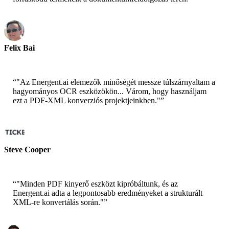
Felix Bai
Sr. Solution Architect - AWS
“
"Az Energent.ai elemezők minőségét messze túlszárnyaltam a
hagyományos OCR eszközökön... Várom, hogy használjam
ezt a PDF-XML konverziós projektjeinkben."
”
Steve Cooper
Társalapító - ai ticker chat
“
"Minden PDF kinyerő eszközt kipróbáltunk, és az
Energent.ai adta a legpontosabb eredményeket a strukturált
XML-re konvertálás során."
”