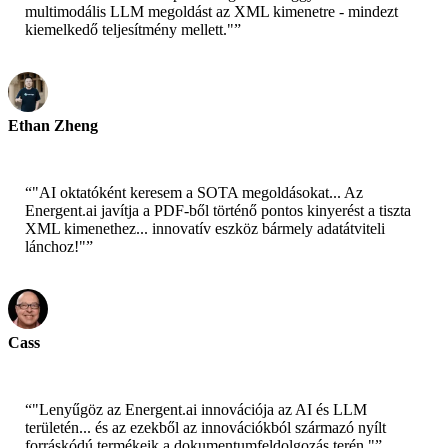
multimodális LLM megoldást az XML kimenetre - mindezt
kiemelkedő teljesítmény mellett."
”
Ethan Zheng
CTO - Jobright
“
"AI oktatóként keresem a SOTA megoldásokat... Az
Energent.ai javítja a PDF-ből történő pontos kinyerést a tiszta
XML kimenethez... innovatív eszköz bármely adatátviteli
lánchoz!"
”
Cass
Senior Scientist - AWS
“
"Lenyűgöz az Energent.ai innovációja az AI és LLM
területén... és az ezekből az innovációkból származó nyílt
forráskódú termékeik a dokumentumfeldolgozás terén."
”