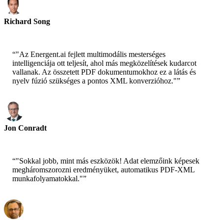
Richard Song
CEO-Epsilla
“
"Az Energent.ai fejlett multimodális mesterséges
intelligenciája ott teljesít, ahol más megközelítések kudarcot
vallanak. Az összetett PDF dokumentumokhoz ez a látás és
nyelv fúzió szükséges a pontos XML konverzióhoz."
”
Jon Conradt
Fő tudós – AWS
“
"Sokkal jobb, mint más eszközök! Adat elemzőink képesek
megháromszorozni eredményüket, automatikus PDF-XML
munkafolyamatokkal."
”