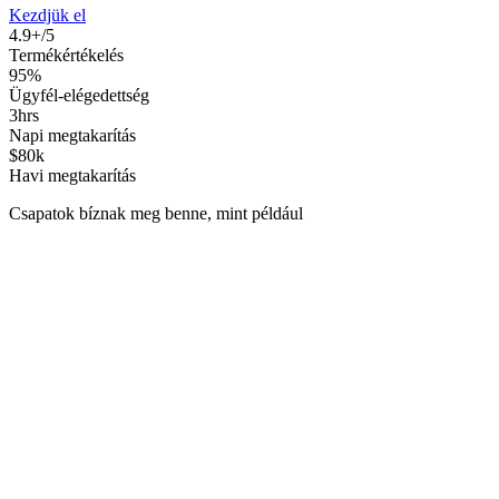
Kezdjük el
4.9+/5
Termékértékelés
95%
Ügyfél-elégedettség
3hrs
Napi megtakarítás
$80k
Havi megtakarítás
Csapatok bíznak meg benne, mint például