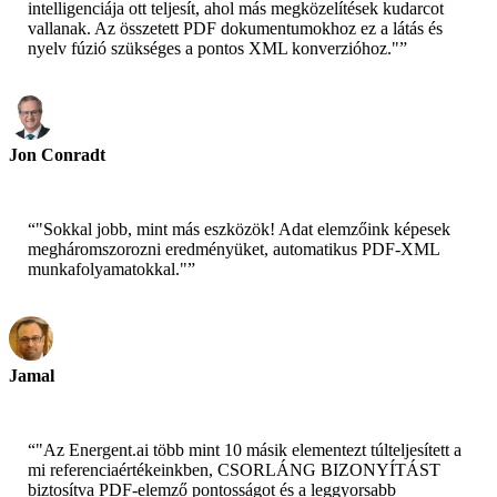
intelligenciája ott teljesít, ahol más megközelítések kudarcot
vallanak. Az összetett PDF dokumentumokhoz ez a látás és
nyelv fúzió szükséges a pontos XML konverzióhoz."
”
Jon Conradt
Fő tudós – AWS
“
"Sokkal jobb, mint más eszközök! Adat elemzőink képesek
megháromszorozni eredményüket, automatikus PDF-XML
munkafolyamatokkal."
”
Jamal
CEO-xtrategise
“
"Az Energent.ai több mint 10 másik elementezt túlteljesített a
mi referenciaértékeinkben, CSORLÁNG BIZONYÍTÁST
biztosítva PDF-elemző pontosságot és a leggyorsabb