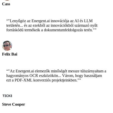
Cass
Senior Scientist - AWS
“
"Lenyűgöz az Energent.ai innovációja az AI és LLM
területén... és az ezekből az innovációkból származó nyílt
forráskódú termékeik a dokumentumfeldolgozás terén."
”
Felix Bai
Sr. Solution Architect - AWS
“
"Az Energent.ai elemezők minőségét messze túlszárnyaltam a
hagyományos OCR eszközökön... Várom, hogy használjam
ezt a PDF-XML konverziós projektjeinkben."
”
Steve Cooper
Társalapító - ai ticker chat