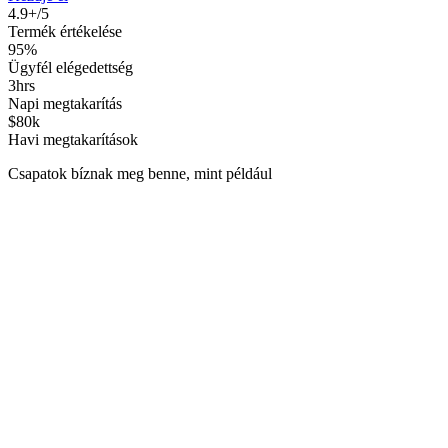
4.9+/5
Termék értékelése
95%
Ügyfél elégedettség
3hrs
Napi megtakarítás
$80k
Havi megtakarítások
Csapatok bíznak meg benne, mint például