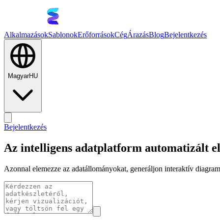
Alkalmazások
Sablonok
Erőforrások
Cég
Árazás
Blog
Bejelentkezés
Magyar
HU
Bejelentkezés
Az intelligens adatplatform automatizált e
Azonnal elemezze az adatállományokat, generáljon interaktív diagramo