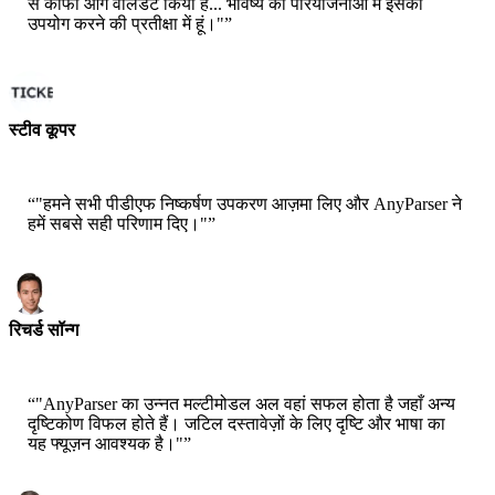
से काफी आगे वैलिडेट किया है... भविष्य की परियोजनाओं में इसका
उपयोग करने की प्रतीक्षा में हूं।"
”
स्टीव कूपर
कोफाउंडर - एआई टिकर चैट
“
"हमने सभी पीडीएफ निष्कर्षण उपकरण आज़मा लिए और AnyParser ने
हमें सबसे सही परिणाम दिए।"
”
रिचर्ड सॉन्ग
सीईओ-एपसिला
“
"AnyParser का उन्नत मल्टीमोडल अल वहां सफल होता है जहाँ अन्य
दृष्टिकोण विफल होते हैं। जटिल दस्तावेज़ों के लिए दृष्टि और भाषा का
यह फ्यूज़न आवश्यक है।"
”