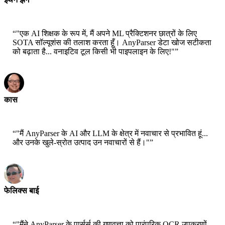
सीटीओ - जॉबराइट
“
"एक AI शिक्षक के रूप में, मैं अपने ML प्रैक्टिशनर छात्रों के लिए
SOTA सॉल्यूशंस की तलाश करता हूँ। AnyParser डेटा खोज सटीकता
को बढ़ाता है... वनाइटिव टूल किसी भी पाइपलाइन के लिए!"
”
कास
वरिष्ठ वैज्ञानिक - एडब्ल्युएस
“
"मैं AnyParser के AI और LLM के क्षेत्र में नवाचार से प्रभावित हूं...
और उनके खुले-स्रोत उत्पाद उन नवाचारों से हैं।"
”
फेलिक्स बाई
वरिष्ठ समाधान आर्किटेक्ट - एडब्ल्युएस
“
"मैंने AnyParser के पार्सर्स की गुणवत्ता को पारंपरिक OCR उपकरणों