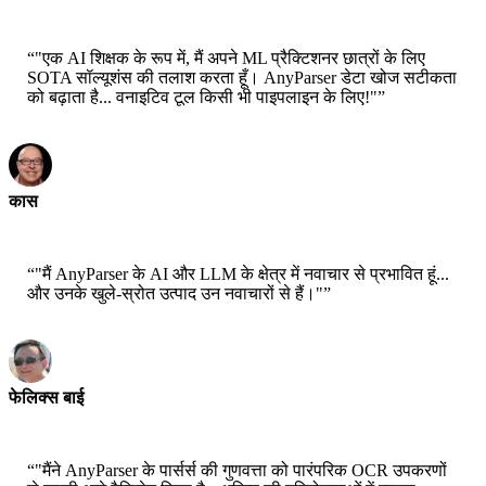
सीटीओ - जॉबराइट
“
"एक AI शिक्षक के रूप में, मैं अपने ML प्रैक्टिशनर छात्रों के लिए
SOTA सॉल्यूशंस की तलाश करता हूँ। AnyParser डेटा खोज सटीकता
को बढ़ाता है... वनाइटिव टूल किसी भी पाइपलाइन के लिए!"
”
कास
वरिष्ठ वैज्ञानिक - एडब्ल्युएस
“
"मैं AnyParser के AI और LLM के क्षेत्र में नवाचार से प्रभावित हूं...
और उनके खुले-स्रोत उत्पाद उन नवाचारों से हैं।"
”
फेलिक्स बाई
वरिष्ठ समाधान आर्किटेक्ट - एडब्ल्युएस
“
"मैंने AnyParser के पार्सर्स की गुणवत्ता को पारंपरिक OCR उपकरणों