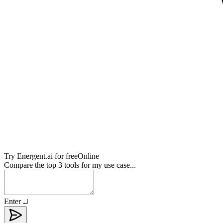
Try
Energent.ai
for free
Online
Compare the top 3 tools for my use case...
Enter ↵