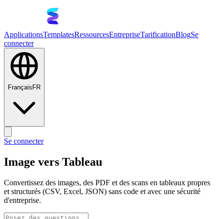
Applications
Templates
Ressources
Entreprise
Tarification
Blog
Se
connecter
Français
FR
Se connecter
Image vers Tableau
Convertissez des images, des PDF et des scans en tableaux propres
et structurés (CSV, Excel, JSON) sans code et avec une sécurité
d'entreprise.