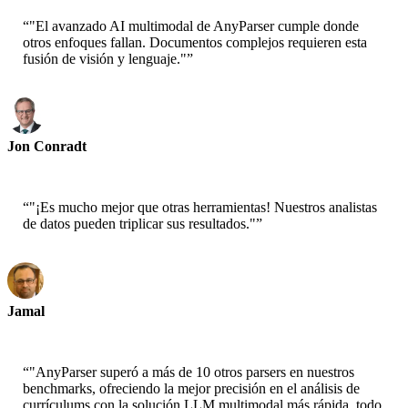
“
"El avanzado AI multimodal de AnyParser cumple donde
otros enfoques fallan. Documentos complejos requieren esta
fusión de visión y lenguaje."
”
Jon Conradt
Científico Principal-AWS
“
"¡Es mucho mejor que otras herramientas! Nuestros analistas
de datos pueden triplicar sus resultados."
”
Jamal
CEO-xtrategise
“
"AnyParser superó a más de 10 otros parsers en nuestros
benchmarks, ofreciendo la mejor precisión en el análisis de
currículums con la solución LLM multimodal más rápida, todo