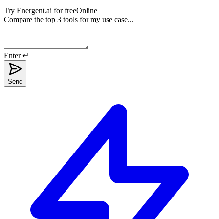
Try
Energent.ai
for free
Online
Compare the top 3 tools for my use case...
Enter ↵
Send