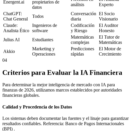
Energent.ai
propietarios de
análisis
Experto
datos
ChatGPT:
Conversación
El Socio
Todos
Chat General
diaria
Visionario
Claude:
Ingenieros de
Codificación
El Auditor
Analista Ético
software
y Riesgo
Honesto
Matemáticas
El Tutor de
Julius AI
Estudiantes
complejas
Matemáticas
Marketing y
Predicciones
El Motor de
Akkio
Operaciones
rápidas
Crecimiento
04
Criterios para Evaluar la IA Financiera
Para determinar la mejor inteligencia de mercado con IA para
finanzas de 2026, utilizamos marcos establecidos por autoridades
financieras globales.
Calidad y Procedencia de los Datos
Los sistemas deben documentar las fuentes y el linaje para garantizar
resultados confiables. Referencia: Banco de Pagos Internacionales
(BPI) .