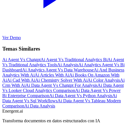
Ver Demo
Temas Similares
Ai Agent Vs Chatgpt
Ai Agent Vs Traditional Analytics Bi
Ai Agent
Vs Traditional Analytics Tools
Ai Analysis
Ai Analytics Agent Vs Bi
Dashboard
Ai Analytics Agent Vs Data Warehouse
Ai And Business
Analytics With Ai
Ai Articles With Ai
Ai Books On Amazon With
Ai
Ai Cad With Ai
Ai Chemistry Solver With Ai
Ai Color Analysis
Ai
Crm With Ai
Ai Data Agent Vs Chatgpt For Analysis
Ai Data Agent
Vs Looker Cloud Analytics Comparison
Ai Data Agent Vs Power
Bi Enterprise Comparison
Ai Data Agent Vs Python Analysis
Ai
Data Agent Vs Sql Workflows
Ai Data Agent Vs Tableau Modern
Comparison
Ai Data Analysis
Energent.ai
Transforma documentos en datos estructurados con IA