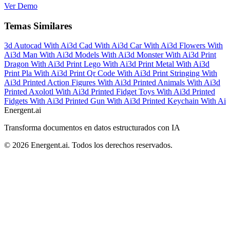
Ver Demo
Temas Similares
3d Autocad With Ai
3d Cad With Ai
3d Car With Ai
3d Flowers With
Ai
3d Man With Ai
3d Models With Ai
3d Monster With Ai
3d Print
Dragon With Ai
3d Print Lego With Ai
3d Print Metal With Ai
3d
Print Pla With Ai
3d Print Qr Code With Ai
3d Print Stringing With
Ai
3d Printed Action Figures With Ai
3d Printed Animals With Ai
3d
Printed Axolotl With Ai
3d Printed Fidget Toys With Ai
3d Printed
Fidgets With Ai
3d Printed Gun With Ai
3d Printed Keychain With Ai
Energent.ai
Transforma documentos en datos estructurados con IA
©
2026
Energent.ai
.
Todos los derechos reservados.