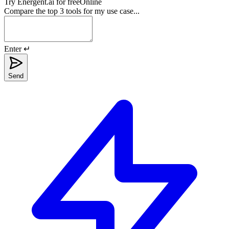
Try
Energent.ai
for free
Online
Compare the top 3 tools for my use case...
Enter ↵
Send